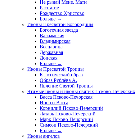
Не рыдай Мене, Мати
Распятие
Рождество Христово
Больше
→
Иконы Пресвятой Богородицы
Боготечная звезда
Валаамская
Владимирская
Всецарица
Державная
Донская
Больше
→
Иконы Пресвятой Троицы
Классический образ
Образ Рублёва А.
Явление Святой Троицы
Чтимые иконы и иконы святых Псково-Печерских
Васса Псково-Печорская
Иона и Васса
Корнилий Псково-Печерский
Лазарь Псково-Печерский
Марк Псково-Печорский
Симеон Псково-Печерский
Больше
→
Иконы ангелов