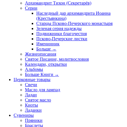
Архимандрит Тихон (Секретарёв)
Серии
Наследный дар архимандрита Иоанна
(Крестьянкина)
Старцы Псково-Печерского монастыря
Зеленая серия надежды
Подвижники благочестия
Псково-Печерские листки
Именинник
Больше
→
Жизнеописания
Святое Писание, молитвословия
Календари, открытки
Альбомы
Больше Книги
→
Церковные товары
Свечи
Масло для лампад
Ладан
Святое масло
Киоты
Ладанки
Сувениры
Пряники
Браслеты