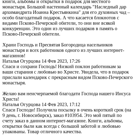
книги, альбомы и открытки в подарок для местного
монастыря. Большой настенный календарь "Наследный дар
архимандрита Иоанна Крестьянкина" для его духовных чад –
особо благодатный подарок. А что касается блокнотов с
видами Псково-Печерской обители, то они вне всякой
конкуренции. Это один из лучших подарков в память о
Псково-Печерской обители.
Храни Господь и Пресвятая Богородица насельников
монастыря и всех работников одного из лучших интернет-
магазинов!
Наталья Огурцова
14 Фев 2023, 17:26
Спаси и сохрани Господь! Низкий поклон работникам за
ваши старания с любовью во Христе. Увидела, что в подарок
прислали календарик с прекрасным видом Псково-Печерского
монастыря.
Желаю вам неисчерпаемой благодати Господа нашего Иисуса
Христа!
Наталья Огурцова
14 Фев 2023, 17:12
Спаси Господи! Получила посылку в очень короткий срок (на
9 день, г. Новосибирск), заказ #103954. Это мой пятый по
счету заказ в данном интернет-магазине. Книги, альбомы,
открытки были как всегда с большой заботой и любовью
упакованы. Товар отличного качества.