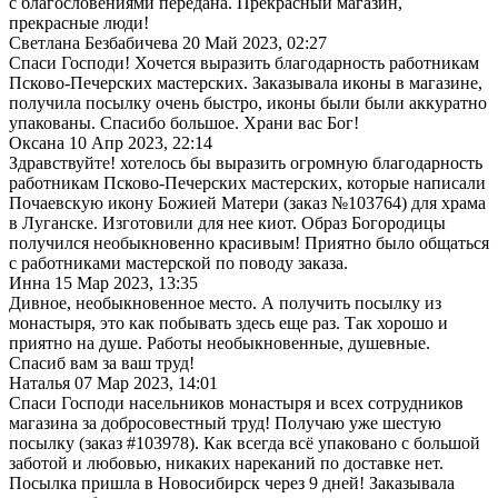
с благословениями передана. Прекрасный магазин,
прекрасные люди!
Светлана Безбабичева
20 Май 2023, 02:27
Спаси Господи! Хочется выразить благодарность работникам
Псково-Печерских мастерских. Заказывала иконы в магазине,
получила посылку очень быстро, иконы были были аккуратно
упакованы. Спасибо большое. Храни вас Бог!
Оксана
10 Апр 2023, 22:14
Здравствуйте! хотелось бы выразить огромную благодарность
работникам Псково-Печерских мастерских, которые написали
Почаевскую икону Божией Матери (заказ №103764) для храма
в Луганске. Изготовили для нее киот. Образ Богородицы
получился необыкновенно красивым! Приятно было общаться
с работниками мастерской по поводу заказа.
Инна
15 Мар 2023, 13:35
Дивное, необыкновенное место. А получить посылку из
монастыря, это как побывать здесь еще раз. Так хорошо и
приятно на душе. Работы необыкновенные, душевные.
Спасиб вам за ваш труд!
Наталья
07 Мар 2023, 14:01
Спаси Господи насельников монастыря и всех сотрудников
магазина за добросовестный труд! Получаю уже шестую
посылку (заказ #103978). Как всегда всё упаковано с большой
заботой и любовью, никаких нареканий по доставке нет.
Посылка пришла в Новосибирск через 9 дней! Заказывала