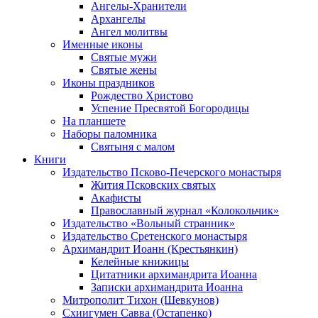
Ангелы-Хранители
Архангелы
Ангел молитвы
Именные иконы
Святые мужи
Святые жены
Иконы праздников
Рождество Христово
Успение Пресвятой Богородицы
На планшете
Наборы паломника
Святыня с малом
Книги
Издательство Псково-Печерского монастыря
Жития Псковских святых
Акафисты
Православный журнал «Колокольчик»
Издательство «Вольный странник»
Издательство Сретенского монастыря
Архимандрит Иоанн (Крестьянкин)
Келейные книжицы
Цитатники архимандрита Иоанна
Записки архимандрита Иоанна
Митрополит Тихон (Шевкунов)
Схиигумен Савва (Остапенко)