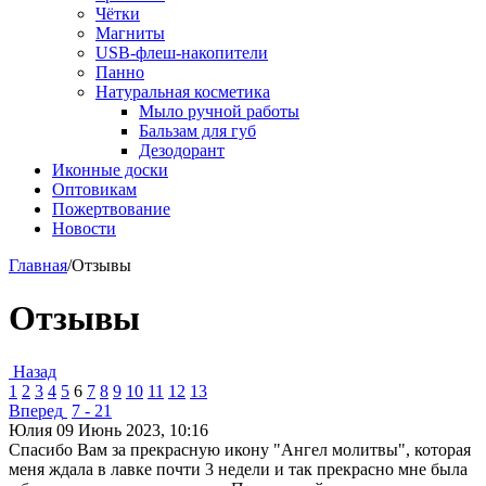
Чётки
Магниты
USB-флеш-накопители
Панно
Натуральная косметика
Мыло ручной работы
Бальзам для губ
Дезодорант
Иконные доски
Оптовикам
Пожертвование
Новости
Главная
/
Отзывы
Отзывы
Назад
1
2
3
4
5
6
7
8
9
10
11
12
13
Вперед
7 - 21
Юлия
09 Июнь 2023, 10:16
Спасибо Вам за прекрасную икону "Ангел молитвы", которая
меня ждала в лавке почти 3 недели и так прекрасно мне была