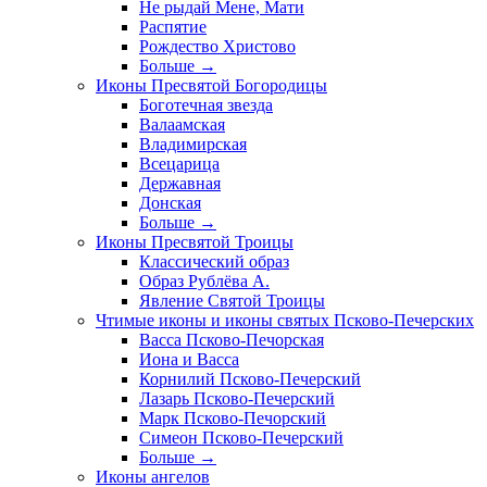
Не рыдай Мене, Мати
Распятие
Рождество Христово
Больше
→
Иконы Пресвятой Богородицы
Боготечная звезда
Валаамская
Владимирская
Всецарица
Державная
Донская
Больше
→
Иконы Пресвятой Троицы
Классический образ
Образ Рублёва А.
Явление Святой Троицы
Чтимые иконы и иконы святых Псково-Печерских
Васса Псково-Печорская
Иона и Васса
Корнилий Псково-Печерский
Лазарь Псково-Печерский
Марк Псково-Печорский
Симеон Псково-Печерский
Больше
→
Иконы ангелов