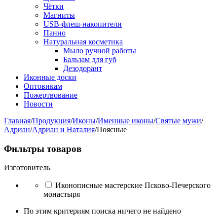
Чётки
Магниты
USB-флеш-накопители
Панно
Натуральная косметика
Мыло ручной работы
Бальзам для губ
Дезодорант
Иконные доски
Оптовикам
Пожертвование
Новости
Главная
/
Продукция
/
Иконы
/
Именные иконы
/
Святые мужи
/
Адриан
/
Адриан и Наталия
/
Поясные
Фильтры товаров
Изготовитель
Иконописные мастерские Псково-Печерского
монастыря
По этим критериям поиска ничего не найдено