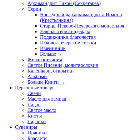
Архимандрит Тихон (Секретарёв)
Серии
Наследный дар архимандрита Иоанна
(Крестьянкина)
Старцы Псково-Печерского монастыря
Зеленая серия надежды
Подвижники благочестия
Псково-Печерские листки
Именинник
Больше
→
Жизнеописания
Святое Писание, молитвословия
Календари, открытки
Альбомы
Больше Книги
→
Церковные товары
Свечи
Масло для лампад
Ладан
Святое масло
Киоты
Ладанки
Сувениры
Пряники
Браслеты