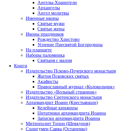
Ангелы-Хранители
Архангелы
Ангел молитвы
Именные иконы
Святые мужи
Святые жены
Иконы праздников
Рождество Христово
Успение Пресвятой Богородицы
На планшете
Наборы паломника
Святыня с малом
Книги
Издательство Псково-Печерского монастыря
Жития Псковских святых
Акафисты
Православный журнал «Колокольчик»
Издательство «Вольный странник»
Издательство Сретенского монастыря
Архимандрит Иоанн (Крестьянкин)
Келейные книжицы
Цитатники архимандрита Иоанна
Записки архимандрита Иоанна
Митрополит Тихон (Шевкунов)
Схиигумен Савва (Остапенко)