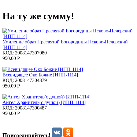
На ту же сумму!
Умиление образ Пресвятой Богородицы Псково-Печерский
[ИПП-1114]
КОД:
2008147307080
950.00
Р
Всевидящее Око Божие [ИПП-1114]
КОД:
2008147304379
950.00
Р
Ангел Хранитель(с душой) [ИПП-1114]
КОД:
2008147300487
950.00
Р
Присоединяйтесь!