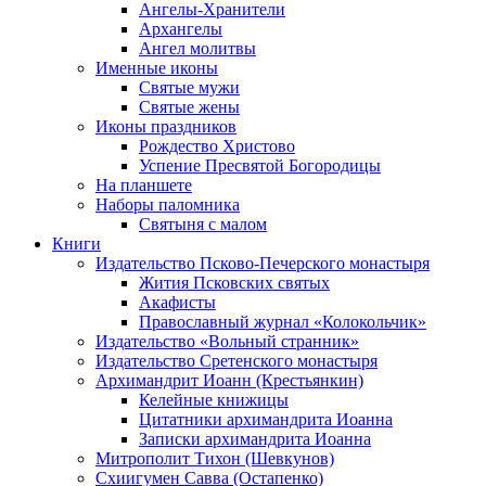
Ангелы-Хранители
Архангелы
Ангел молитвы
Именные иконы
Святые мужи
Святые жены
Иконы праздников
Рождество Христово
Успение Пресвятой Богородицы
На планшете
Наборы паломника
Святыня с малом
Книги
Издательство Псково-Печерского монастыря
Жития Псковских святых
Акафисты
Православный журнал «Колокольчик»
Издательство «Вольный странник»
Издательство Сретенского монастыря
Архимандрит Иоанн (Крестьянкин)
Келейные книжицы
Цитатники архимандрита Иоанна
Записки архимандрита Иоанна
Митрополит Тихон (Шевкунов)
Схиигумен Савва (Остапенко)