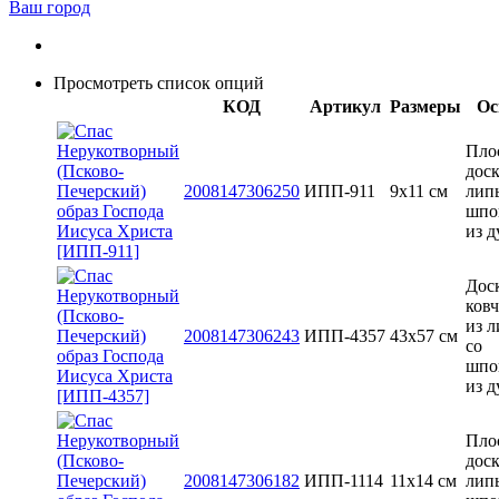
Ваш город
Просмотреть список опций
КОД
Артикул
Размеры
Ос
Пло
доск
2008147306250
ИПП-911
9х11 см
лип
шпо
из д
Доск
ков
из 
2008147306243
ИПП-4357
43x57 см
со
шпо
из д
Пло
доск
2008147306182
ИПП-1114
11х14 см
лип