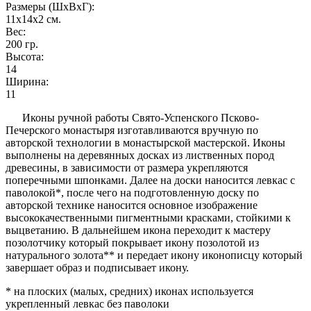
Размеры (ШxВxГ):
11x14x2
см.
Вес:
200
гр.
Высота:
14
Ширина:
11
Иконы ручной работы Свято-Успенского Псково-
Печерского монастыря изготавливаются вручную по
авторской технологии в монастырской мастерской. Иконы
выполнены на деревянных досках из лиственных пород
древесины, в зависимости от размера укрепляются
поперечными шпонками. Далее на доски наносится левкас с
паволокой*, после чего на подготовленную доску по
авторской технике наносится основное изображение
высококачественными пигментными красками, стойкими к
выцветанию. В дальнейшем икона переходит к мастеру
позолотчику который покрывает икону позолотой из
натурального золота** и передает икону иконописцу который
завершает образ и подписывает икону.
* на плоских (малых, средних) иконах используется
укрепленный левкас без паволоки