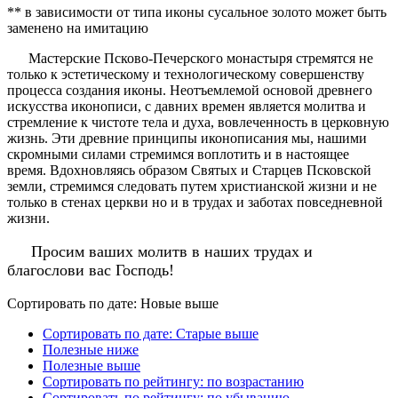
** в зависимости от типа иконы сусальное золото может быть
заменено на имитацию
Мастерские Псково-Печерского монастыря стремятся не
только к эстетическому и технологическому совершенству
процесса создания иконы. Неотъемлемой основой древнего
искусства иконописи, с давних времен является молитва и
стремление к чистоте тела и духа, вовлеченность в церковную
жизнь. Эти древние принципы иконописания мы, нашими
скромными силами стремимся воплотить и в настоящее
время. Вдохновляясь образом Святых и Старцев Псковской
земли, стремимся следовать путем христианской жизни и не
только в стенах церкви но и в трудах и заботах повседневной
жизни.
Просим ваших молитв в наших трудах и
благослови вас Господь!
Сортировать по дате: Новые выше
Сортировать по дате: Старые выше
Полезные ниже
Полезные выше
Сортировать по рейтингу: по возрастанию
Сортировать по рейтингу: по убыванию