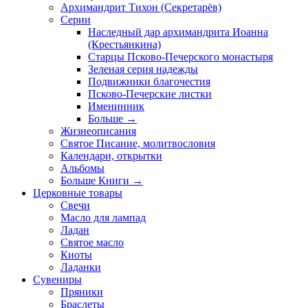
Архимандрит Тихон (Секретарёв)
Серии
Наследный дар архимандрита Иоанна
(Крестьянкина)
Старцы Псково-Печерского монастыря
Зеленая серия надежды
Подвижники благочестия
Псково-Печерские листки
Именинник
Больше
→
Жизнеописания
Святое Писание, молитвословия
Календари, открытки
Альбомы
Больше Книги
→
Церковные товары
Свечи
Масло для лампад
Ладан
Святое масло
Киоты
Ладанки
Сувениры
Пряники
Браслеты