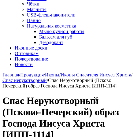
Чётки
Магниты
USB-флеш-накопители
Панно
Натуральная косметика
Мыло ручной работы
Бальзам для губ
Дезодорант
Иконные доски
Оптовикам
Пожертвование
Новости
Главная
/
Продукция
/
Иконы
/
Иконы Спасителя Иисуса Христа
/
Спас нерукотворный
/
Спас Нерукотворный (Псково-
Печерский) образ Господа Иисуса Христа [ИПП-1114]
Спас Нерукотворный
(Псково-Печерский) образ
Господа Иисуса Христа
[ИПП-1114]