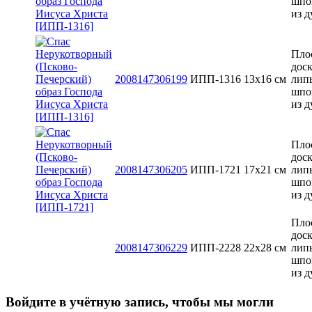
шпо
из д
Пло
доск
2008147306199
ИПП-1316
13x16 см
лип
шпо
из д
Пло
доск
2008147306205
ИПП-1721
17х21 см
лип
шпо
из д
Пло
доск
2008147306229
ИПП-2228
22х28 см
лип
шпо
из д
Войдите в учётную запись, чтобы мы могли