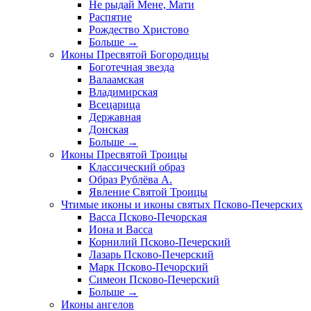
Не рыдай Мене, Мати
Распятие
Рождество Христово
Больше
→
Иконы Пресвятой Богородицы
Боготечная звезда
Валаамская
Владимирская
Всецарица
Державная
Донская
Больше
→
Иконы Пресвятой Троицы
Классический образ
Образ Рублёва А.
Явление Святой Троицы
Чтимые иконы и иконы святых Псково-Печерских
Васса Псково-Печорская
Иона и Васса
Корнилий Псково-Печерский
Лазарь Псково-Печерский
Марк Псково-Печорский
Симеон Псково-Печерский
Больше
→
Иконы ангелов