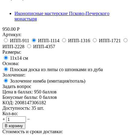
Иконописные мастерские Псково-Печерского
монастыря
950.00
Р
Артикул:
ИПП-911
ИПП-1114
ИПП-1316
ИПП-1721
ИПП-2228
ИПП-4357
Размеры:
11х14 см
Основа:
Плоская доска из липы со шпонками из дуба
Золочение:
Золочение нимба (имитация/поталь)
Задать вопрос
Цена в баллах:
950 баллов
Бонусные баллы:
0 баллов
КОД:
2008147306182
Доступность:
35 шт.
Кол-во:
+
−
В корзину
Стоимость и сроки доставки: