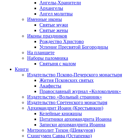
Ангелы-Хранители
Архангелы
Ангел молитвы
Именные иконы
Святые мужи
Святые жены
Иконы праздников
Рождество Христово
Успение Пресвятой Богородицы
На планшете
Наборы паломника
Святыня с малом
Книги
Издательство Псково-Печерского монастыря
Жития Псковских святых
Акафисты
Православный журнал «Колокольчик»
Издательство «Вольный странник»
Издательство Сретенского монастыря
Архимандрит Иоанн (Крестьянкин)
Келейные книжицы
Цитатники архимандрита Иоанна
Записки архимандрита Иоанна
Митрополит Тихон (Шевкунов)
Схиигумен Савва (Остапенко)