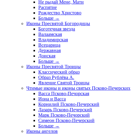
Не рыдай Мене, Мати
Распятие
Рождество Христово
Больше
→
Иконы Пресвятой Богородицы
Боготечная звезда
Валаамская
Владимирская
Всецарица
Державная
Донская
Больше
→
Иконы Пресвятой Троицы
Классический образ
Образ Рублёва А.
Явление Святой Троицы
Чтимые иконы и иконы святых Псково-Печерских
Васса Псково-Печорская
Иона и Васса
Корнилий Псково-Печерский
Лазарь Псково-Печерский
Марк Псково-Печорский
Симеон Псково-Печерский
Больше
→
Иконы ангелов