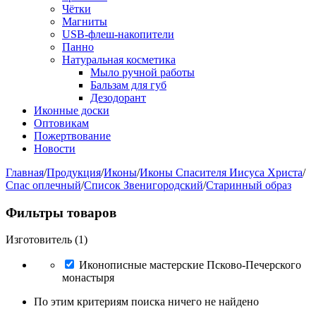
Чётки
Магниты
USB-флеш-накопители
Панно
Натуральная косметика
Мыло ручной работы
Бальзам для губ
Дезодорант
Иконные доски
Оптовикам
Пожертвование
Новости
Главная
/
Продукция
/
Иконы
/
Иконы Спасителя Иисуса Христа
/
Спас оплечный
/
Список Звенигородский
/
Старинный образ
Фильтры товаров
Изготовитель (1)
Иконописные мастерские Псково-Печерского
монастыря
По этим критериям поиска ничего не найдено