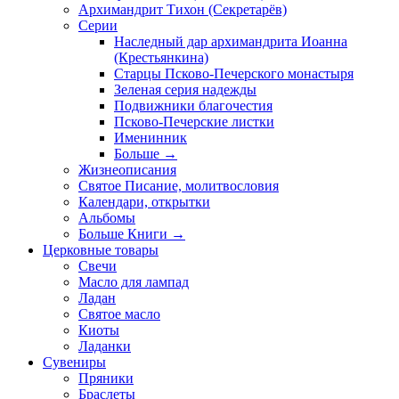
Архимандрит Тихон (Секретарёв)
Серии
Наследный дар архимандрита Иоанна
(Крестьянкина)
Старцы Псково-Печерского монастыря
Зеленая серия надежды
Подвижники благочестия
Псково-Печерские листки
Именинник
Больше
→
Жизнеописания
Святое Писание, молитвословия
Календари, открытки
Альбомы
Больше Книги
→
Церковные товары
Свечи
Масло для лампад
Ладан
Святое масло
Киоты
Ладанки
Сувениры
Пряники
Браслеты