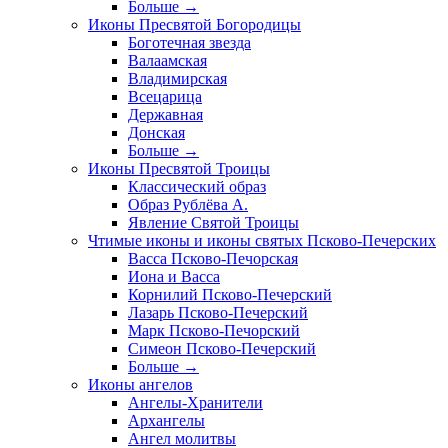
Больше
→
Иконы Пресвятой Богородицы
Боготечная звезда
Валаамская
Владимирская
Всецарица
Державная
Донская
Больше
→
Иконы Пресвятой Троицы
Классический образ
Образ Рублёва А.
Явление Святой Троицы
Чтимые иконы и иконы святых Псково-Печерских
Васса Псково-Печорская
Иона и Васса
Корнилий Псково-Печерский
Лазарь Псково-Печерский
Марк Псково-Печорский
Симеон Псково-Печерский
Больше
→
Иконы ангелов
Ангелы-Хранители
Архангелы
Ангел молитвы