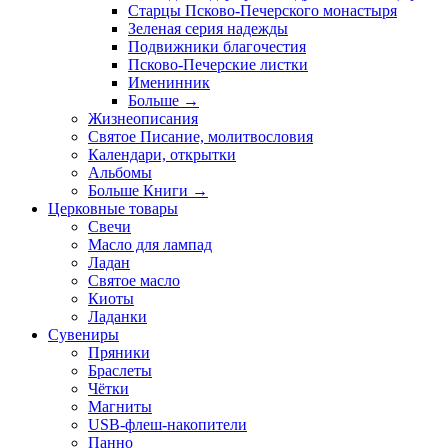
Старцы Псково-Печерского монастыря
Зеленая серия надежды
Подвижники благочестия
Псково-Печерские листки
Именинник
Больше
→
Жизнеописания
Святое Писание, молитвословия
Календари, открытки
Альбомы
Больше Книги
→
Церковные товары
Свечи
Масло для лампад
Ладан
Святое масло
Киоты
Ладанки
Сувениры
Пряники
Браслеты
Чётки
Магниты
USB-флеш-накопители
Панно