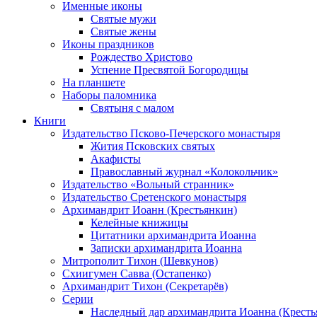
Именные иконы
Святые мужи
Святые жены
Иконы праздников
Рождество Христово
Успение Пресвятой Богородицы
На планшете
Наборы паломника
Святыня с малом
Книги
Издательство Псково-Печерского монастыря
Жития Псковских святых
Акафисты
Православный журнал «Колокольчик»
Издательство «Вольный странник»
Издательство Сретенского монастыря
Архимандрит Иоанн (Крестьянкин)
Келейные книжицы
Цитатники архимандрита Иоанна
Записки архимандрита Иоанна
Митрополит Тихон (Шевкунов)
Схиигумен Савва (Остапенко)
Архимандрит Тихон (Секретарёв)
Серии
Наследный дар архимандрита Иоанна (Кресть