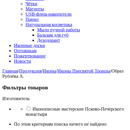
Чётки
Магниты
USB-флеш-накопители
Панно
Натуральная косметика
Мыло ручной работы
Бальзам для губ
Дезодорант
Иконные доски
Оптовикам
Пожертвование
Новости
Главная
/
Продукция
/
Иконы
/
Иконы Пресвятой Троицы
/
Образ
Рублёва А.
Фильтры товаров
Изготовитель
Иконописные мастерские Псково-Печерского
монастыря
По этим критериям поиска ничего не найдено