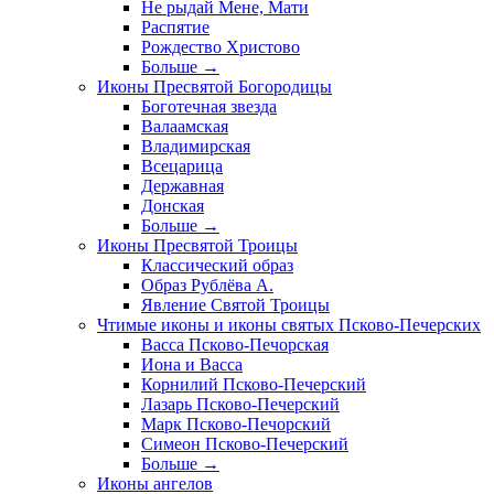
Не рыдай Мене, Мати
Распятие
Рождество Христово
Больше
→
Иконы Пресвятой Богородицы
Боготечная звезда
Валаамская
Владимирская
Всецарица
Державная
Донская
Больше
→
Иконы Пресвятой Троицы
Классический образ
Образ Рублёва А.
Явление Святой Троицы
Чтимые иконы и иконы святых Псково-Печерских
Васса Псково-Печорская
Иона и Васса
Корнилий Псково-Печерский
Лазарь Псково-Печерский
Марк Псково-Печорский
Симеон Псково-Печерский
Больше
→
Иконы ангелов