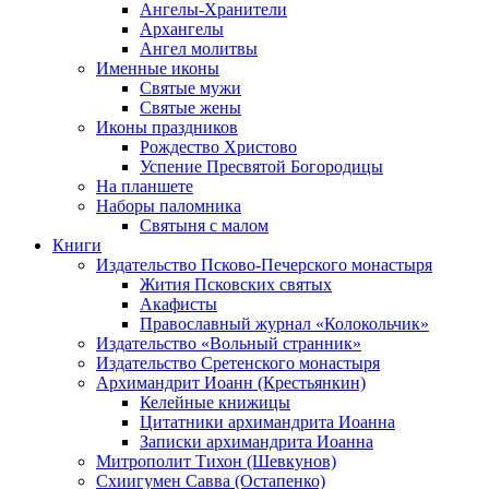
Ангелы-Хранители
Архангелы
Ангел молитвы
Именные иконы
Святые мужи
Святые жены
Иконы праздников
Рождество Христово
Успение Пресвятой Богородицы
На планшете
Наборы паломника
Святыня с малом
Книги
Издательство Псково-Печерского монастыря
Жития Псковских святых
Акафисты
Православный журнал «Колокольчик»
Издательство «Вольный странник»
Издательство Сретенского монастыря
Архимандрит Иоанн (Крестьянкин)
Келейные книжицы
Цитатники архимандрита Иоанна
Записки архимандрита Иоанна
Митрополит Тихон (Шевкунов)
Схиигумен Савва (Остапенко)