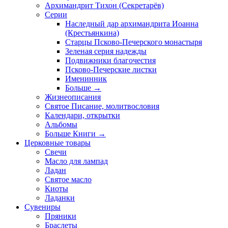
Архимандрит Тихон (Секретарёв)
Серии
Наследный дар архимандрита Иоанна
(Крестьянкина)
Старцы Псково-Печерского монастыря
Зеленая серия надежды
Подвижники благочестия
Псково-Печерские листки
Именинник
Больше
→
Жизнеописания
Святое Писание, молитвословия
Календари, открытки
Альбомы
Больше Книги
→
Церковные товары
Свечи
Масло для лампад
Ладан
Святое масло
Киоты
Ладанки
Сувениры
Пряники
Браслеты