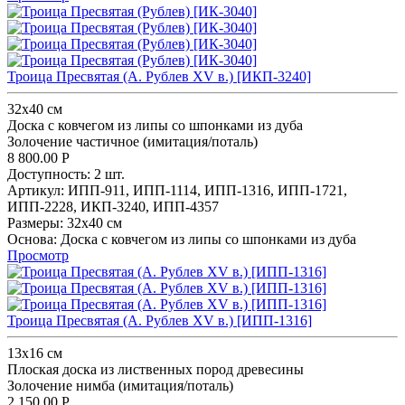
Троица Пресвятая (А. Рублев XV в.) [ИКП-3240]
32х40 см
Доска с ковчегом из липы со шпонками из дуба
Золочение частичное (имитация/поталь)
8 800.00
Р
Доступность:
2 шт.
Артикул:
ИПП-911,
ИПП-1114,
ИПП-1316,
ИПП-1721,
ИПП-2228,
ИКП-3240,
ИПП-4357
Размеры:
32х40 см
Основа:
Доска с ковчегом из липы со шпонками из дуба
Просмотр
Троица Пресвятая (А. Рублев XV в.) [ИПП-1316]
13x16 см
Плоская доска из лиственных пород древесины
Золочение нимба (имитация/поталь)
2 150.00
Р