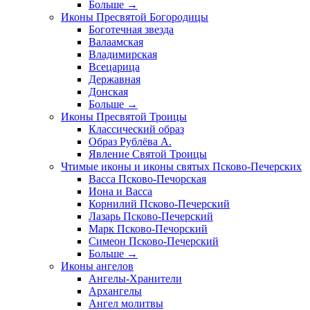
Больше
→
Иконы Пресвятой Богородицы
Боготечная звезда
Валаамская
Владимирская
Всецарица
Державная
Донская
Больше
→
Иконы Пресвятой Троицы
Классический образ
Образ Рублёва А.
Явление Святой Троицы
Чтимые иконы и иконы святых Псково-Печерских
Васса Псково-Печорская
Иона и Васса
Корнилий Псково-Печерский
Лазарь Псково-Печерский
Марк Псково-Печорский
Симеон Псково-Печерский
Больше
→
Иконы ангелов
Ангелы-Хранители
Архангелы
Ангел молитвы