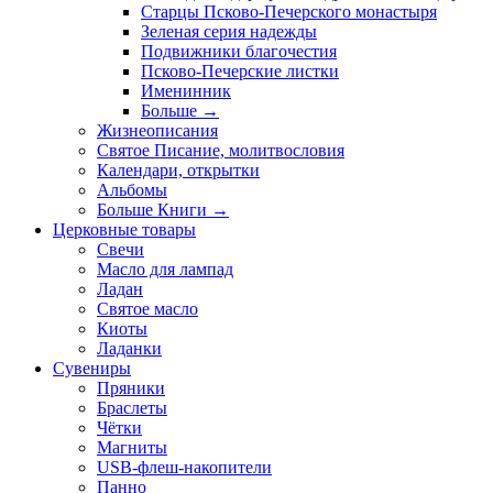
Старцы Псково-Печерского монастыря
Зеленая серия надежды
Подвижники благочестия
Псково-Печерские листки
Именинник
Больше
→
Жизнеописания
Святое Писание, молитвословия
Календари, открытки
Альбомы
Больше Книги
→
Церковные товары
Свечи
Масло для лампад
Ладан
Святое масло
Киоты
Ладанки
Сувениры
Пряники
Браслеты
Чётки
Магниты
USB-флеш-накопители
Панно