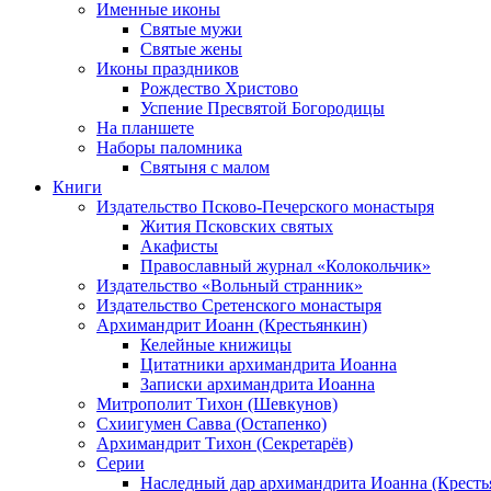
Именные иконы
Святые мужи
Святые жены
Иконы праздников
Рождество Христово
Успение Пресвятой Богородицы
На планшете
Наборы паломника
Святыня с малом
Книги
Издательство Псково-Печерского монастыря
Жития Псковских святых
Акафисты
Православный журнал «Колокольчик»
Издательство «Вольный странник»
Издательство Сретенского монастыря
Архимандрит Иоанн (Крестьянкин)
Келейные книжицы
Цитатники архимандрита Иоанна
Записки архимандрита Иоанна
Митрополит Тихон (Шевкунов)
Схиигумен Савва (Остапенко)
Архимандрит Тихон (Секретарёв)
Серии
Наследный дар архимандрита Иоанна (Кресть