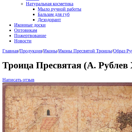
Натуральная косметика
Мыло ручной работы
Бальзам для губ
Дезодорант
Иконные доски
Оптовикам
Пожертвование
Новости
Главная
/
Продукция
/
Иконы
/
Иконы Пресвятой Троицы
/
Образ Ру
Троица Пресвятая (А. Рублев 
Написать отзыв