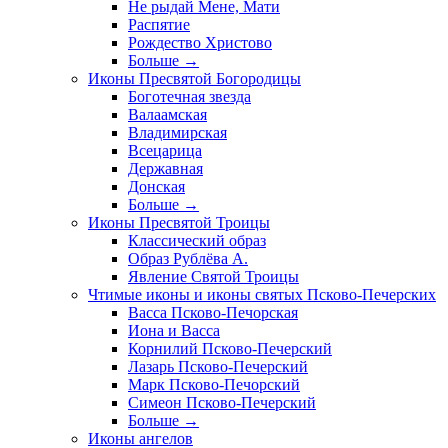
Не рыдай Мене, Мати
Распятие
Рождество Христово
Больше
→
Иконы Пресвятой Богородицы
Боготечная звезда
Валаамская
Владимирская
Всецарица
Державная
Донская
Больше
→
Иконы Пресвятой Троицы
Классический образ
Образ Рублёва А.
Явление Святой Троицы
Чтимые иконы и иконы святых Псково-Печерских
Васса Псково-Печорская
Иона и Васса
Корнилий Псково-Печерский
Лазарь Псково-Печерский
Марк Псково-Печорский
Симеон Псково-Печерский
Больше
→
Иконы ангелов