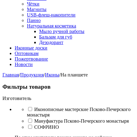
Чётки
Магниты
USB-флеш-накопители
Панно
Натуральная косметика
Мыло ручной работы
Бальзам для губ
Дезодорант
Иконные доски
Оптовикам
Пожертвование
Новости
Главная
/
Продукция
/
Иконы
/
На планшете
Фильтры товаров
Изготовитель
Иконописные мастерские Псково-Печерского
монастыря
Мануфактура Псково-Печерского монастыря
СОФРИНО