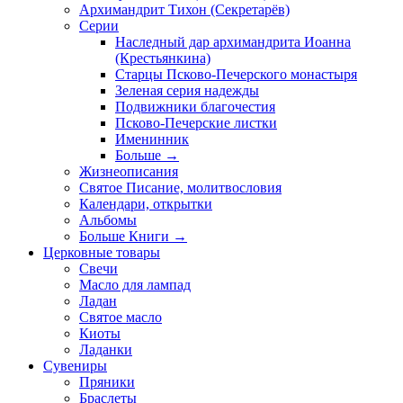
Архимандрит Тихон (Секретарёв)
Серии
Наследный дар архимандрита Иоанна
(Крестьянкина)
Старцы Псково-Печерского монастыря
Зеленая серия надежды
Подвижники благочестия
Псково-Печерские листки
Именинник
Больше
→
Жизнеописания
Святое Писание, молитвословия
Календари, открытки
Альбомы
Больше Книги
→
Церковные товары
Свечи
Масло для лампад
Ладан
Святое масло
Киоты
Ладанки
Сувениры
Пряники
Браслеты