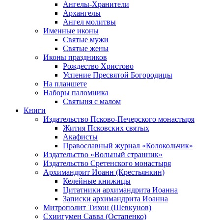
Ангелы-Хранители
Архангелы
Ангел молитвы
Именные иконы
Святые мужи
Святые жены
Иконы праздников
Рождество Христово
Успение Пресвятой Богородицы
На планшете
Наборы паломника
Святыня с малом
Книги
Издательство Псково-Печерского монастыря
Жития Псковских святых
Акафисты
Православный журнал «Колокольчик»
Издательство «Вольный странник»
Издательство Сретенского монастыря
Архимандрит Иоанн (Крестьянкин)
Келейные книжицы
Цитатники архимандрита Иоанна
Записки архимандрита Иоанна
Митрополит Тихон (Шевкунов)
Схиигумен Савва (Остапенко)