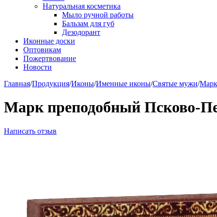
Натуральная косметика
Мыло ручной работы
Бальзам для губ
Дезодорант
Иконные доски
Оптовикам
Пожертвование
Новости
Главная
/
Продукция
/
Иконы
/
Именные иконы
/
Святые мужи
/
Мар
Марк преподобный Псково-Пе
Написать отзыв