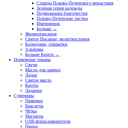
Старцы Псково-Печерского монастыря
Зеленая серия надежды
Подвижники благочестия
Псково-Печерские листки
Именинник
Больше
→
Жизнеописания
Святое Писание, молитвословия
Календари, открытки
Альбомы
Больше Книги
→
Церковные товары
Свечи
Масло для лампад
Ладан
Святое масло
Киоты
Ладанки
Сувениры
Пряники
Браслеты
Чётки
Магниты
USB-флеш-накопители
Панно