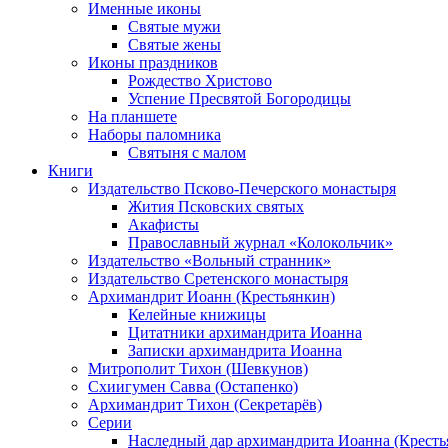
Именные иконы
Святые мужи
Святые жены
Иконы праздников
Рождество Христово
Успение Пресвятой Богородицы
На планшете
Наборы паломника
Святыня с малом
Книги
Издательство Псково-Печерского монастыря
Жития Псковских святых
Акафисты
Православный журнал «Колокольчик»
Издательство «Вольный странник»
Издательство Сретенского монастыря
Архимандрит Иоанн (Крестьянкин)
Келейные книжицы
Цитатники архимандрита Иоанна
Записки архимандрита Иоанна
Митрополит Тихон (Шевкунов)
Схиигумен Савва (Остапенко)
Архимандрит Тихон (Секретарёв)
Серии
Наследный дар архимандрита Иоанна (Кресть