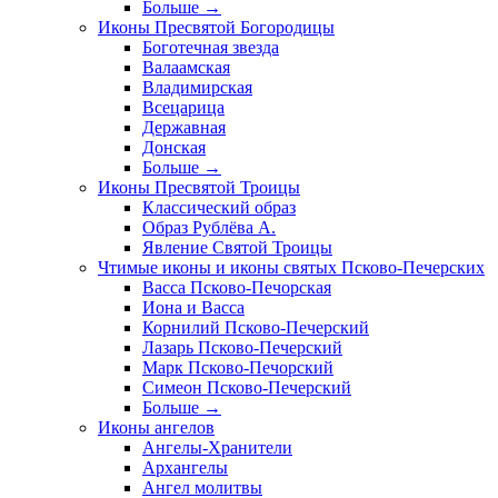
Больше
→
Иконы Пресвятой Богородицы
Боготечная звезда
Валаамская
Владимирская
Всецарица
Державная
Донская
Больше
→
Иконы Пресвятой Троицы
Классический образ
Образ Рублёва А.
Явление Святой Троицы
Чтимые иконы и иконы святых Псково-Печерских
Васса Псково-Печорская
Иона и Васса
Корнилий Псково-Печерский
Лазарь Псково-Печерский
Марк Псково-Печорский
Симеон Псково-Печерский
Больше
→
Иконы ангелов
Ангелы-Хранители
Архангелы
Ангел молитвы