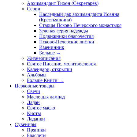
Архимандрит Тихон (Секретарёв)
Серии
Наследный дар архимандрита Иоанна
(Крестьянкина)
Старцы Псково-Печерского монастыря
Зеленая серия надежды
Подвижники благочестия
Псково-Печерские листки
Именинник
Больше
→
Жизнеописания
Святое Писание, молитвословия
Календари, открытки
Альбомы
Больше Книги
→
Церковные товары
Свечи
Масло для лампад
Ладан
Святое масло
Киоты
Ладанки
Сувениры
Пряники
Браслеты