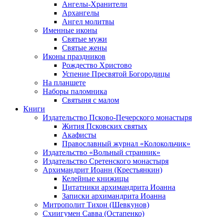
Ангелы-Хранители
Архангелы
Ангел молитвы
Именные иконы
Святые мужи
Святые жены
Иконы праздников
Рождество Христово
Успение Пресвятой Богородицы
На планшете
Наборы паломника
Святыня с малом
Книги
Издательство Псково-Печерского монастыря
Жития Псковских святых
Акафисты
Православный журнал «Колокольчик»
Издательство «Вольный странник»
Издательство Сретенского монастыря
Архимандрит Иоанн (Крестьянкин)
Келейные книжицы
Цитатники архимандрита Иоанна
Записки архимандрита Иоанна
Митрополит Тихон (Шевкунов)
Схиигумен Савва (Остапенко)