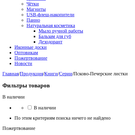
Чётки
Магниты
USB-флеш-накопители
Панно
Натуральная косметика
Мыло ручной работы
Бальзам для губ
Дезодорант
Иконные доски
Оптовикам
Пожертвование
Новости
Главная
/
Продукция
/
Книги
/
Серии
/
Псково-Печерские листки
Фильтры товаров
В наличии
В наличии
По этим критериям поиска ничего не найдено
Пожертвование