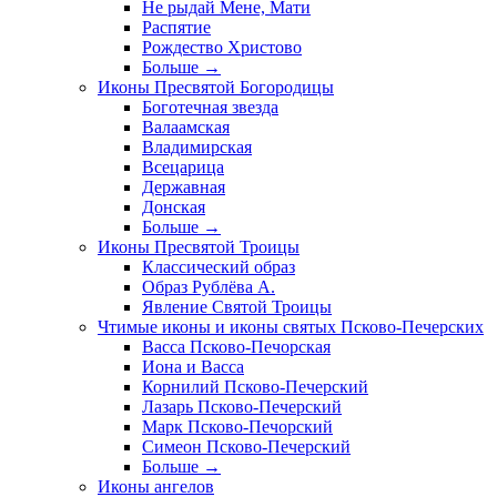
Не рыдай Мене, Мати
Распятие
Рождество Христово
Больше
→
Иконы Пресвятой Богородицы
Боготечная звезда
Валаамская
Владимирская
Всецарица
Державная
Донская
Больше
→
Иконы Пресвятой Троицы
Классический образ
Образ Рублёва А.
Явление Святой Троицы
Чтимые иконы и иконы святых Псково-Печерских
Васса Псково-Печорская
Иона и Васса
Корнилий Псково-Печерский
Лазарь Псково-Печерский
Марк Псково-Печорский
Симеон Псково-Печерский
Больше
→
Иконы ангелов