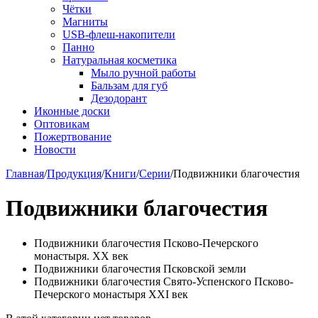
Чётки
Магниты
USB-флеш-накопители
Панно
Натуральная косметика
Мыло ручной работы
Бальзам для губ
Дезодорант
Иконные доски
Оптовикам
Пожертвование
Новости
Главная
/
Продукция
/
Книги
/
Серии
/
Подвижники благочестия
Подвижники благочестия
Подвижники благочестия Псково-Печерского
монастыря. XX век
Подвижники благочестия Псковской земли
Подвижники благочестия Свято-Успенского Псково-
Печерского монастыря XXI век