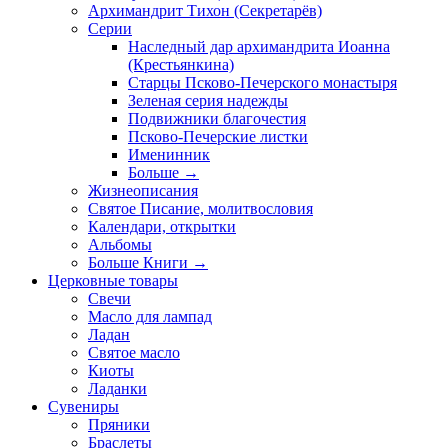
Архимандрит Тихон (Секретарёв)
Серии
Наследный дар архимандрита Иоанна
(Крестьянкина)
Старцы Псково-Печерского монастыря
Зеленая серия надежды
Подвижники благочестия
Псково-Печерские листки
Именинник
Больше
→
Жизнеописания
Святое Писание, молитвословия
Календари, открытки
Альбомы
Больше Книги
→
Церковные товары
Свечи
Масло для лампад
Ладан
Святое масло
Киоты
Ладанки
Сувениры
Пряники
Браслеты