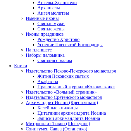
Ангелы-Хранители
Архангелы
Ангел молитвы
Именные иконы
Святые мужи
Святые жены
Иконы праздников
Рождество Христово
Успение Пресвятой Богородицы
На планшете
Наборы паломника
Святыня с малом
Книги
Издательство Псково-Печерского монастыря
Жития Псковских святых
Акафисты
Православный журнал «Колокольчик»
Издательство «Вольный странник»
Издательство Сретенского монастыря
Архимандрит Иоанн (Крестьянкин)
Келейные книжицы
Цитатники архимандрита Иоанна
Записки архимандрита Иоанна
Митрополит Тихон (Шевкунов)
Схиигумен Савва (Остапенко)