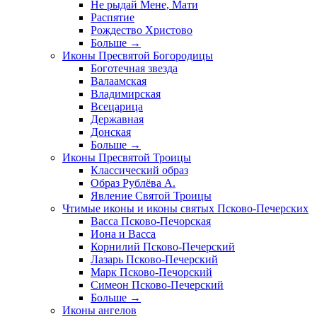
Не рыдай Мене, Мати
Распятие
Рождество Христово
Больше
→
Иконы Пресвятой Богородицы
Боготечная звезда
Валаамская
Владимирская
Всецарица
Державная
Донская
Больше
→
Иконы Пресвятой Троицы
Классический образ
Образ Рублёва А.
Явление Святой Троицы
Чтимые иконы и иконы святых Псково-Печерских
Васса Псково-Печорская
Иона и Васса
Корнилий Псково-Печерский
Лазарь Псково-Печерский
Марк Псково-Печорский
Симеон Псково-Печерский
Больше
→
Иконы ангелов