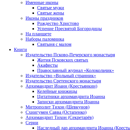
Именные иконы
Святые мужи
Святые жены
Иконы праздников
Рождество Христово
Успение Пресвятой Богородицы
На планшете
Наборы паломника
Святыня с малом
Книги
Издательство Псково-Печерского монастыря
Жития Псковских святых
Акафисты
Православный журнал «Колокольчик»
Издательство «Вольный странник»
Издательство Сретенского монастыря
Архимандрит Иоанн (Крестьянкин)
Келейные книжицы
Цитатники архимандрита Иоанна
Записки архимандрита Иоанна
Митрополит Тихон (Шевкунов)
Схиигумен Савва (Остапенко)
Архимандрит Тихон (Секретарёв)
Серии
Наследный дар архимандрита Иоанна (Кресть