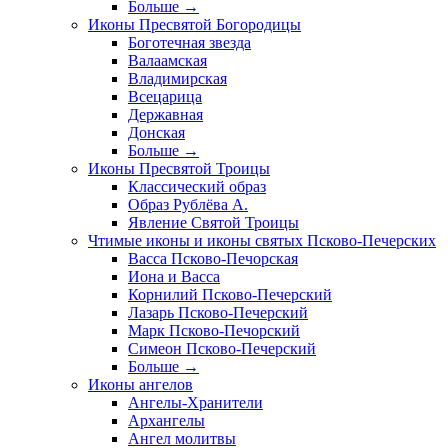
Больше
→
Иконы Пресвятой Богородицы
Боготечная звезда
Валаамская
Владимирская
Всецарица
Державная
Донская
Больше
→
Иконы Пресвятой Троицы
Классический образ
Образ Рублёва А.
Явление Святой Троицы
Чтимые иконы и иконы святых Псково-Печерских
Васса Псково-Печорская
Иона и Васса
Корнилий Псково-Печерский
Лазарь Псково-Печерский
Марк Псково-Печорский
Симеон Псково-Печерский
Больше
→
Иконы ангелов
Ангелы-Хранители
Архангелы
Ангел молитвы