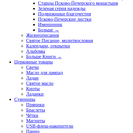
Старцы Псково-Печерского монастыря
Зеленая серия надежды
Подвижники благочестия
Псково-Печерские листки
Именинник
Больше
→
Жизнеописания
Святое Писание, молитвословия
Календари, открытки
Альбомы
Больше Книги
→
Церковные товары
Свечи
Масло для лампад
Ладан
Святое масло
Киоты
Ладанки
Сувениры
Пряники
Браслеты
Чётки
Магниты
USB-флеш-накопители
Панно