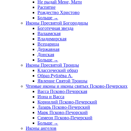
Не рыдай Мене, Мати
Распятие
Рождество Христово
Больше
→
Иконы Пресвятой Богородицы
Боготечная звезда
Валаамская
Владимирская
Всецарица
Державная
Донская
Больше
→
Иконы Пресвятой Троицы
Классический образ
Образ Рублёва А.
Явление Святой Троицы
Чтимые иконы и иконы святых Псково-Печерских
Васса Псково-Печорская
Иона и Васса
Корнилий Псково-Печерский
Лазарь Псково-Печерский
Марк Псково-Печорский
Симеон Псково-Печерский
Больше
→
Иконы ангелов