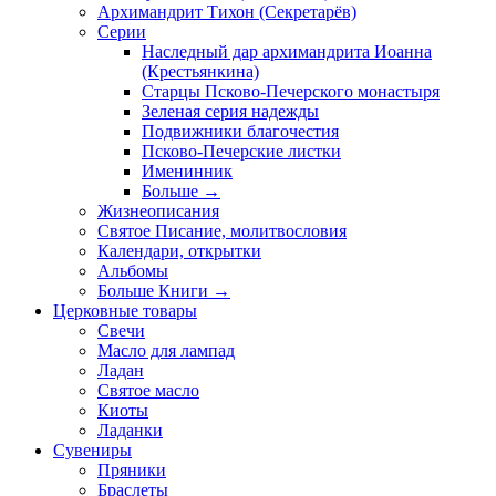
Архимандрит Тихон (Секретарёв)
Серии
Наследный дар архимандрита Иоанна
(Крестьянкина)
Старцы Псково-Печерского монастыря
Зеленая серия надежды
Подвижники благочестия
Псково-Печерские листки
Именинник
Больше
→
Жизнеописания
Святое Писание, молитвословия
Календари, открытки
Альбомы
Больше Книги
→
Церковные товары
Свечи
Масло для лампад
Ладан
Святое масло
Киоты
Ладанки
Сувениры
Пряники
Браслеты