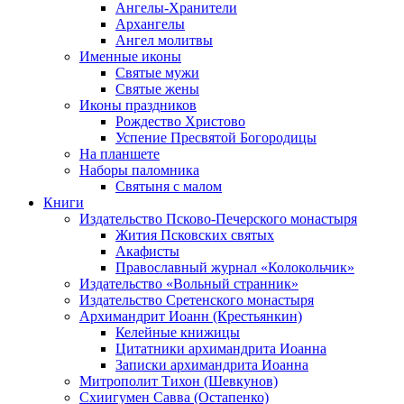
Ангелы-Хранители
Архангелы
Ангел молитвы
Именные иконы
Святые мужи
Святые жены
Иконы праздников
Рождество Христово
Успение Пресвятой Богородицы
На планшете
Наборы паломника
Святыня с малом
Книги
Издательство Псково-Печерского монастыря
Жития Псковских святых
Акафисты
Православный журнал «Колокольчик»
Издательство «Вольный странник»
Издательство Сретенского монастыря
Архимандрит Иоанн (Крестьянкин)
Келейные книжицы
Цитатники архимандрита Иоанна
Записки архимандрита Иоанна
Митрополит Тихон (Шевкунов)
Схиигумен Савва (Остапенко)