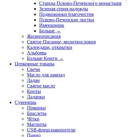
Старцы Псково-Печерского монастыря
Зеленая серия надежды
Подвижники благочестия
Псково-Печерские листки
Именинник
Больше
→
Жизнеописания
Святое Писание, молитвословия
Календари, открытки
Альбомы
Больше Книги
→
Церковные товары
Свечи
Масло для лампад
Ладан
Святое масло
Киоты
Ладанки
Сувениры
Пряники
Браслеты
Чётки
Магниты
USB-флеш-накопители
Панно