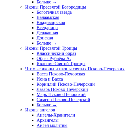
Больше
→
Иконы Пресвятой Богородицы
Боготечная звезда
Валаамская
Владимирская
Всецарица
Державная
Донская
Больше
→
Иконы Пресвятой Троицы
Классический образ
Образ Рублёва А.
Явление Святой Троицы
Чтимые иконы и иконы святых Псково-Печерских
Васса Псково-Печорская
Иона и Васса
Корнилий Псково-Печерский
Лазарь Псково-Печерский
Марк Псково-Печорский
Симеон Псково-Печерский
Больше
→
Иконы ангелов
Ангелы-Хранители
Архангелы
Ангел молитвы