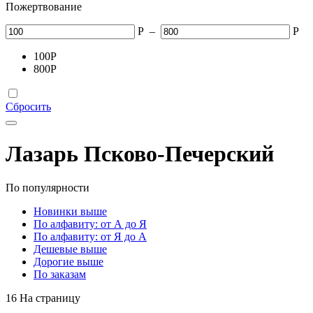
Пожертвование
Р
–
Р
100
Р
800
Р
Сбросить
Лазарь Псково-Печерский
По популярности
Новинки выше
По алфавиту: от А до Я
По алфавиту: от Я до А
Дешевые выше
Дорогие выше
По заказам
16 На страницу