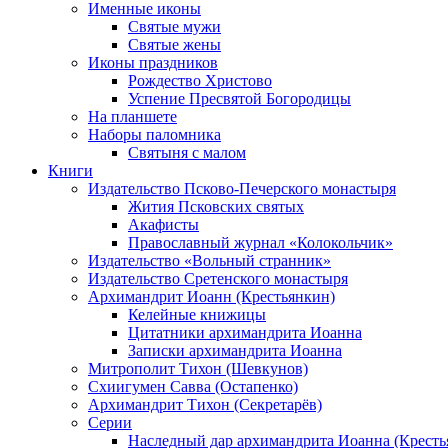
Именные иконы
Святые мужи
Святые жены
Иконы праздников
Рождество Христово
Успение Пресвятой Богородицы
На планшете
Наборы паломника
Святыня с малом
Книги
Издательство Псково-Печерского монастыря
Жития Псковских святых
Акафисты
Православный журнал «Колокольчик»
Издательство «Вольный странник»
Издательство Сретенского монастыря
Архимандрит Иоанн (Крестьянкин)
Келейные книжицы
Цитатники архимандрита Иоанна
Записки архимандрита Иоанна
Митрополит Тихон (Шевкунов)
Схиигумен Савва (Остапенко)
Архимандрит Тихон (Секретарёв)
Серии
Наследный дар архимандрита Иоанна (Кресть