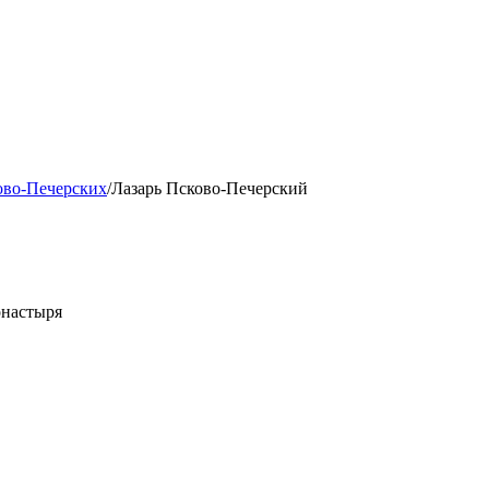
ово-Печерских
/
Лазарь Псково-Печерский
онастыря