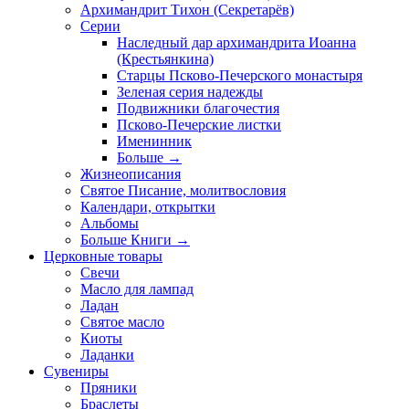
Архимандрит Тихон (Секретарёв)
Серии
Наследный дар архимандрита Иоанна
(Крестьянкина)
Старцы Псково-Печерского монастыря
Зеленая серия надежды
Подвижники благочестия
Псково-Печерские листки
Именинник
Больше
→
Жизнеописания
Святое Писание, молитвословия
Календари, открытки
Альбомы
Больше Книги
→
Церковные товары
Свечи
Масло для лампад
Ладан
Святое масло
Киоты
Ладанки
Сувениры
Пряники
Браслеты