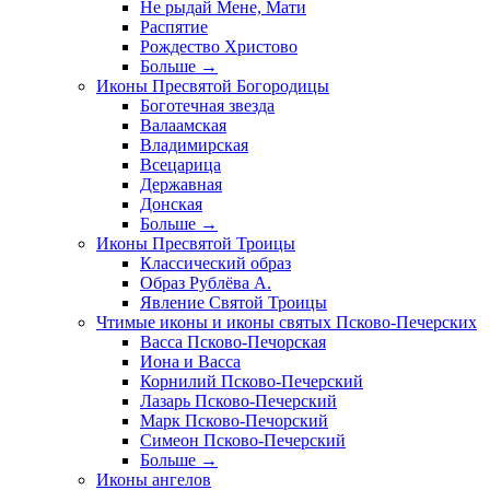
Не рыдай Мене, Мати
Распятие
Рождество Христово
Больше
→
Иконы Пресвятой Богородицы
Боготечная звезда
Валаамская
Владимирская
Всецарица
Державная
Донская
Больше
→
Иконы Пресвятой Троицы
Классический образ
Образ Рублёва А.
Явление Святой Троицы
Чтимые иконы и иконы святых Псково-Печерских
Васса Псково-Печорская
Иона и Васса
Корнилий Псково-Печерский
Лазарь Псково-Печерский
Марк Псково-Печорский
Симеон Псково-Печерский
Больше
→
Иконы ангелов