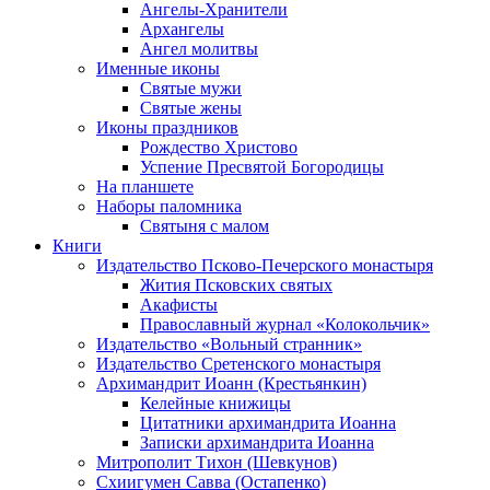
Ангелы-Хранители
Архангелы
Ангел молитвы
Именные иконы
Святые мужи
Святые жены
Иконы праздников
Рождество Христово
Успение Пресвятой Богородицы
На планшете
Наборы паломника
Святыня с малом
Книги
Издательство Псково-Печерского монастыря
Жития Псковских святых
Акафисты
Православный журнал «Колокольчик»
Издательство «Вольный странник»
Издательство Сретенского монастыря
Архимандрит Иоанн (Крестьянкин)
Келейные книжицы
Цитатники архимандрита Иоанна
Записки архимандрита Иоанна
Митрополит Тихон (Шевкунов)
Схиигумен Савва (Остапенко)