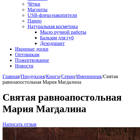
Чётки
Магниты
USB-флеш-накопители
Панно
Натуральная косметика
Мыло ручной работы
Бальзам для губ
Дезодорант
Иконные доски
Оптовикам
Пожертвование
Новости
Главная
/
Продукция
/
Книги
/
Серии
/
Именинник
/
Святая
равноапостольная Мария Магдалина
Святая равноапостольная
Мария Магдалина
Написать отзыв