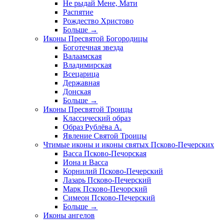
Не рыдай Мене, Мати
Распятие
Рождество Христово
Больше
→
Иконы Пресвятой Богородицы
Боготечная звезда
Валаамская
Владимирская
Всецарица
Державная
Донская
Больше
→
Иконы Пресвятой Троицы
Классический образ
Образ Рублёва А.
Явление Святой Троицы
Чтимые иконы и иконы святых Псково-Печерских
Васса Псково-Печорская
Иона и Васса
Корнилий Псково-Печерский
Лазарь Псково-Печерский
Марк Псково-Печорский
Симеон Псково-Печерский
Больше
→
Иконы ангелов