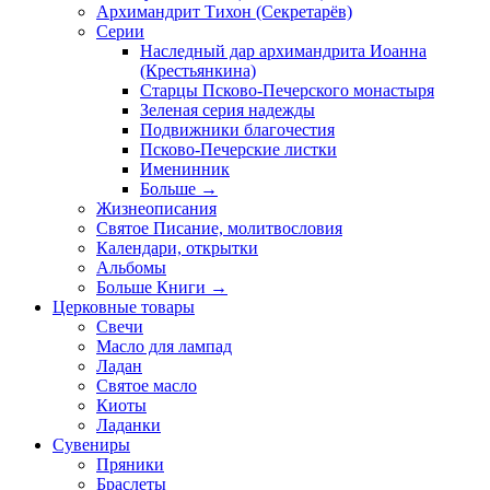
Архимандрит Тихон (Секретарёв)
Серии
Наследный дар архимандрита Иоанна
(Крестьянкина)
Старцы Псково-Печерского монастыря
Зеленая серия надежды
Подвижники благочестия
Псково-Печерские листки
Именинник
Больше
→
Жизнеописания
Святое Писание, молитвословия
Календари, открытки
Альбомы
Больше Книги
→
Церковные товары
Свечи
Масло для лампад
Ладан
Святое масло
Киоты
Ладанки
Сувениры
Пряники
Браслеты