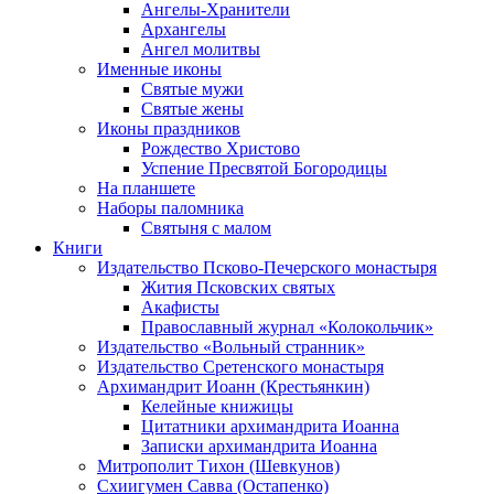
Ангелы-Хранители
Архангелы
Ангел молитвы
Именные иконы
Святые мужи
Святые жены
Иконы праздников
Рождество Христово
Успение Пресвятой Богородицы
На планшете
Наборы паломника
Святыня с малом
Книги
Издательство Псково-Печерского монастыря
Жития Псковских святых
Акафисты
Православный журнал «Колокольчик»
Издательство «Вольный странник»
Издательство Сретенского монастыря
Архимандрит Иоанн (Крестьянкин)
Келейные книжицы
Цитатники архимандрита Иоанна
Записки архимандрита Иоанна
Митрополит Тихон (Шевкунов)
Схиигумен Савва (Остапенко)