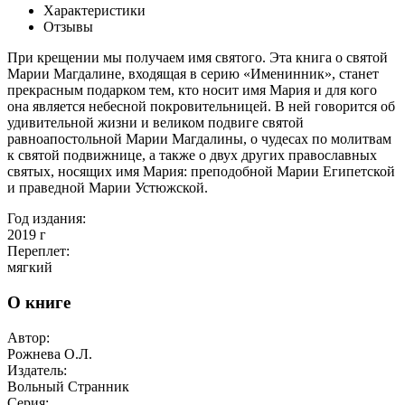
Характеристики
Отзывы
При крещении мы получаем имя святого. Эта книга о святой
Марии Магдалине, входящая в серию «Именинник», станет
прекрасным подарком тем, кто носит имя Мария и для кого
она является небесной покровительницей. В ней говорится об
удивительной жизни и великом подвиге святой
равноапостольной Марии Магдалины, о чудесах по молитвам
к святой подвижнице, а также о двух других православных
святых, носящих имя Мария: преподобной Марии Египетской
и праведной Марии Устюжской.
Год издания:
2019
г
Переплет:
мягкий
О книге
Автор:
Рожнева О.Л.
Издатель:
Вольный Странник
Серия: