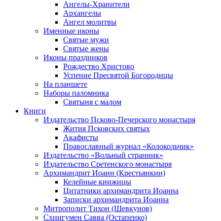
Ангелы-Хранители
Архангелы
Ангел молитвы
Именные иконы
Святые мужи
Святые жены
Иконы праздников
Рождество Христово
Успение Пресвятой Богородицы
На планшете
Наборы паломника
Святыня с малом
Книги
Издательство Псково-Печерского монастыря
Жития Псковских святых
Акафисты
Православный журнал «Колокольчик»
Издательство «Вольный странник»
Издательство Сретенского монастыря
Архимандрит Иоанн (Крестьянкин)
Келейные книжицы
Цитатники архимандрита Иоанна
Записки архимандрита Иоанна
Митрополит Тихон (Шевкунов)
Схиигумен Савва (Остапенко)