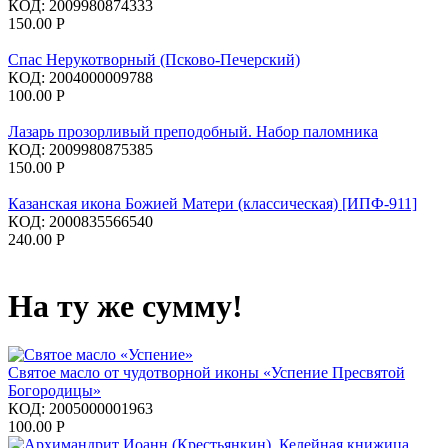
КОД:
2009980874333
150.00
Р
Спас Нерукотворный (Псково-Печерский)
КОД:
2004000009788
100.00
Р
Лазарь прозорливый преподобный. Набор паломника
КОД:
2009980875385
150.00
Р
Казанская икона Божией Матери (классическая) [ИПФ-911]
КОД:
2000835566540
240.00
Р
На ту же сумму!
Святое масло от чудотворной иконы «Успение Пресвятой
Богородицы»
КОД:
2005000001963
100.00
Р