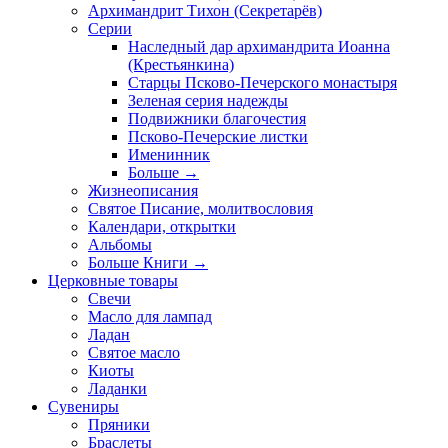
Архимандрит Тихон (Секретарёв)
Серии
Наследный дар архимандрита Иоанна
(Крестьянкина)
Старцы Псково-Печерского монастыря
Зеленая серия надежды
Подвижники благочестия
Псково-Печерские листки
Именинник
Больше
→
Жизнеописания
Святое Писание, молитвословия
Календари, открытки
Альбомы
Больше Книги
→
Церковные товары
Свечи
Масло для лампад
Ладан
Святое масло
Киоты
Ладанки
Сувениры
Пряники
Браслеты