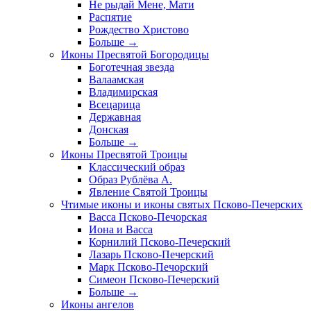
Не рыдай Мене, Мати
Распятие
Рождество Христово
Больше
→
Иконы Пресвятой Богородицы
Боготечная звезда
Валаамская
Владимирская
Всецарица
Державная
Донская
Больше
→
Иконы Пресвятой Троицы
Классический образ
Образ Рублёва А.
Явление Святой Троицы
Чтимые иконы и иконы святых Псково-Печерских
Васса Псково-Печорская
Иона и Васса
Корнилий Псково-Печерский
Лазарь Псково-Печерский
Марк Псково-Печорский
Симеон Псково-Печерский
Больше
→
Иконы ангелов