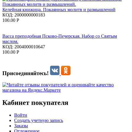
Келейная книжица. Покаянных молитв и размышлений
КОД:
2000000000183
100.00
Р
Васса преподобная Псково-Печерская. Набор со Святым
маслом.
КОД:
2004000010647
100.00
Р
Присоединяйтесь!
Кабинет покупателя
Войти
Создать учетную запись
Заказы
Отложенное