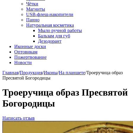
Чётки
Магниты
USB-флеш-накопители
Панно
Натуральная косметика
Мыло ручной работы
Бальзам для губ
Дезодорант
Иконные доски
Оптовикам
Пожертвование
Новости
Главная
/
Продукция
/
Иконы
/
На планшете
/
Троеручица образ
Пресвятой Богородицы
Троеручица образ Пресвятой
Богородицы
Написать отзыв