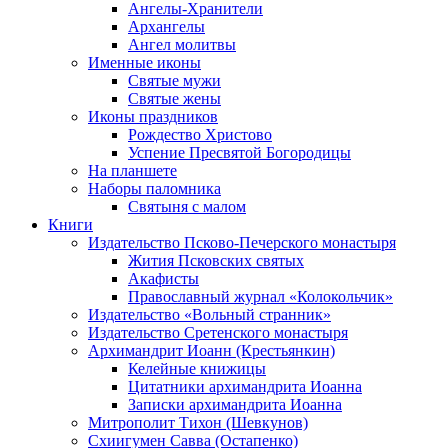
Ангелы-Хранители
Архангелы
Ангел молитвы
Именные иконы
Святые мужи
Святые жены
Иконы праздников
Рождество Христово
Успение Пресвятой Богородицы
На планшете
Наборы паломника
Святыня с малом
Книги
Издательство Псково-Печерского монастыря
Жития Псковских святых
Акафисты
Православный журнал «Колокольчик»
Издательство «Вольный странник»
Издательство Сретенского монастыря
Архимандрит Иоанн (Крестьянкин)
Келейные книжицы
Цитатники архимандрита Иоанна
Записки архимандрита Иоанна
Митрополит Тихон (Шевкунов)
Схиигумен Савва (Остапенко)