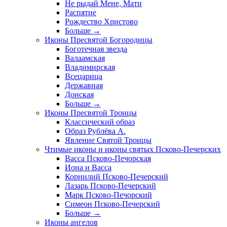
Не рыдай Мене, Мати
Распятие
Рождество Христово
Больше
→
Иконы Пресвятой Богородицы
Боготечная звезда
Валаамская
Владимирская
Всецарица
Державная
Донская
Больше
→
Иконы Пресвятой Троицы
Классический образ
Образ Рублёва А.
Явление Святой Троицы
Чтимые иконы и иконы святых Псково-Печерских
Васса Псково-Печорская
Иона и Васса
Корнилий Псково-Печерский
Лазарь Псково-Печерский
Марк Псково-Печорский
Симеон Псково-Печерский
Больше
→
Иконы ангелов