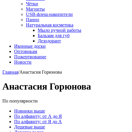
Чётки
Магниты
USB-флеш-накопители
Панно
Натуральная косметика
Мыло ручной работы
Бальзам для губ
Дезодорант
Иконные доски
Оптовикам
Пожертвование
Новости
Главная
/
Анастасия Горюнова
Анастасия Горюнова
По популярности
Новинки выше
По алфавиту: от А до Я
По алфавиту: от Я до А
Дешевые выше