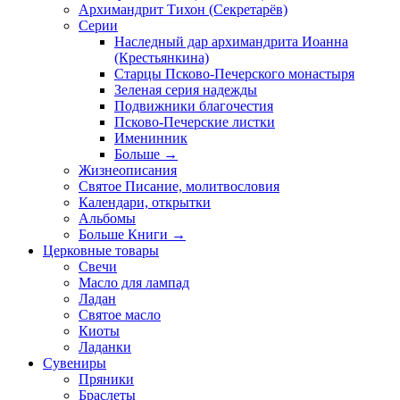
Архимандрит Тихон (Секретарёв)
Серии
Наследный дар архимандрита Иоанна
(Крестьянкина)
Старцы Псково-Печерского монастыря
Зеленая серия надежды
Подвижники благочестия
Псково-Печерские листки
Именинник
Больше
→
Жизнеописания
Святое Писание, молитвословия
Календари, открытки
Альбомы
Больше Книги
→
Церковные товары
Свечи
Масло для лампад
Ладан
Святое масло
Киоты
Ладанки
Сувениры
Пряники
Браслеты