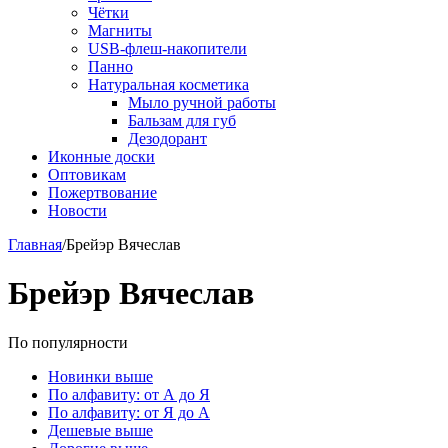
Чётки
Магниты
USB-флеш-накопители
Панно
Натуральная косметика
Мыло ручной работы
Бальзам для губ
Дезодорант
Иконные доски
Оптовикам
Пожертвование
Новости
Главная
/
Брейэр Вячеслав
Брейэр Вячеслав
По популярности
Новинки выше
По алфавиту: от А до Я
По алфавиту: от Я до А
Дешевые выше