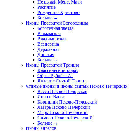
Не рыдай Мене, Мати
Распятие
Рождество Христово
Больше
→
Иконы Пресвятой Богородицы
Боготечная звезда
Валаамская
Владимирская
Всецарица
Державная
Донская
Больше
→
Иконы Пресвятой Троицы
Классический образ
Образ Рублёва А.
Явление Святой Троицы
Чтимые иконы и иконы святых Псково-Печерских
Васса Псково-Печорская
Иона и Васса
Корнилий Псково-Печерский
Лазарь Псково-Печерский
Марк Псково-Печорский
Симеон Псково-Печерский
Больше
→
Иконы ангелов