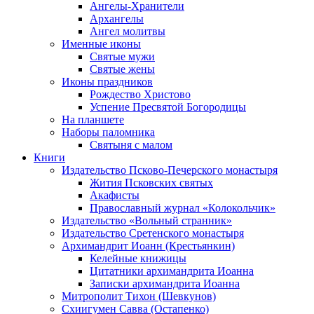
Ангелы-Хранители
Архангелы
Ангел молитвы
Именные иконы
Святые мужи
Святые жены
Иконы праздников
Рождество Христово
Успение Пресвятой Богородицы
На планшете
Наборы паломника
Святыня с малом
Книги
Издательство Псково-Печерского монастыря
Жития Псковских святых
Акафисты
Православный журнал «Колокольчик»
Издательство «Вольный странник»
Издательство Сретенского монастыря
Архимандрит Иоанн (Крестьянкин)
Келейные книжицы
Цитатники архимандрита Иоанна
Записки архимандрита Иоанна
Митрополит Тихон (Шевкунов)
Схиигумен Савва (Остапенко)