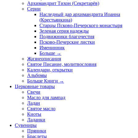
Архимандрит Тихон (Секретарёв)
Серии
Наследный дар архимандрита Иоанна
(Крестьянкина)
Старцы Псково-Печерского монастыря
Зеленая серия надежды
Подвижники благочестия
Псково-Печерские листки
Именинник
Больше
→
Жизнеописания
Святое Писание, молитвословия
Календари, открытки
Альбомы
Больше Книги
→
Церковные товары
Свечи
Масло для лампад
Ладан
Святое масло
Киоты
Ладанки
Сувениры
Пряники
Браслеты