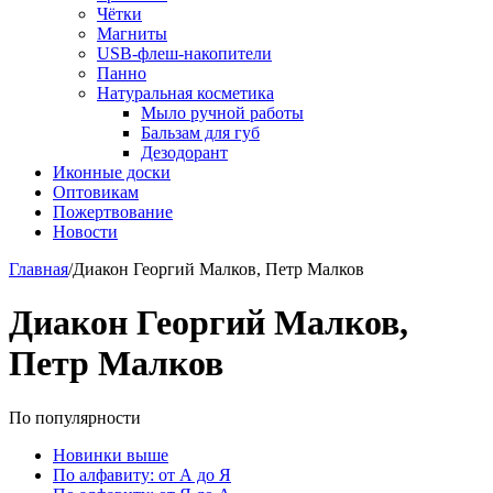
Чётки
Магниты
USB-флеш-накопители
Панно
Натуральная косметика
Мыло ручной работы
Бальзам для губ
Дезодорант
Иконные доски
Оптовикам
Пожертвование
Новости
Главная
/
Диакон Георгий Малков, Петр Малков
Диакон Георгий Малков,
Петр Малков
По популярности
Новинки выше
По алфавиту: от А до Я