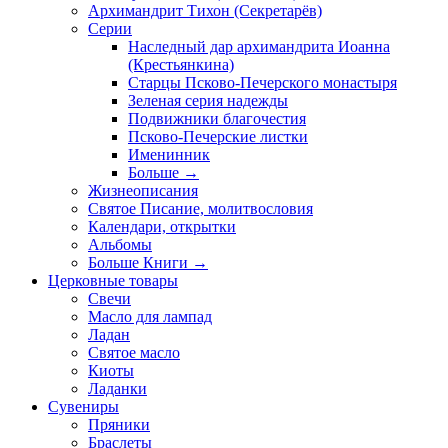
Архимандрит Тихон (Секретарёв)
Серии
Наследный дар архимандрита Иоанна
(Крестьянкина)
Старцы Псково-Печерского монастыря
Зеленая серия надежды
Подвижники благочестия
Псково-Печерские листки
Именинник
Больше
→
Жизнеописания
Святое Писание, молитвословия
Календари, открытки
Альбомы
Больше Книги
→
Церковные товары
Свечи
Масло для лампад
Ладан
Святое масло
Киоты
Ладанки
Сувениры
Пряники
Браслеты