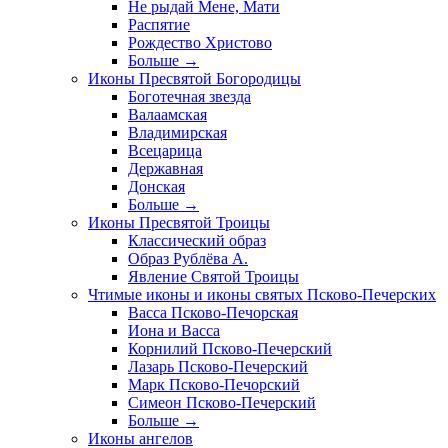
Не рыдай Мене, Мати
Распятие
Рождество Христово
Больше
→
Иконы Пресвятой Богородицы
Боготечная звезда
Валаамская
Владимирская
Всецарица
Державная
Донская
Больше
→
Иконы Пресвятой Троицы
Классический образ
Образ Рублёва А.
Явление Святой Троицы
Чтимые иконы и иконы святых Псково-Печерских
Васса Псково-Печорская
Иона и Васса
Корнилий Псково-Печерский
Лазарь Псково-Печерский
Марк Псково-Печорский
Симеон Псково-Печерский
Больше
→
Иконы ангелов