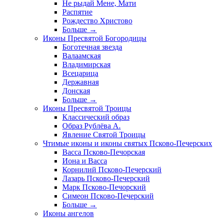
Не рыдай Мене, Мати
Распятие
Рождество Христово
Больше
→
Иконы Пресвятой Богородицы
Боготечная звезда
Валаамская
Владимирская
Всецарица
Державная
Донская
Больше
→
Иконы Пресвятой Троицы
Классический образ
Образ Рублёва А.
Явление Святой Троицы
Чтимые иконы и иконы святых Псково-Печерских
Васса Псково-Печорская
Иона и Васса
Корнилий Псково-Печерский
Лазарь Псково-Печерский
Марк Псково-Печорский
Симеон Псково-Печерский
Больше
→
Иконы ангелов