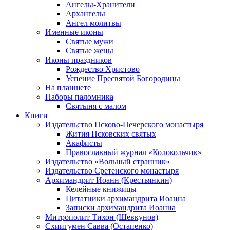
Ангелы-Хранители
Архангелы
Ангел молитвы
Именные иконы
Святые мужи
Святые жены
Иконы праздников
Рождество Христово
Успение Пресвятой Богородицы
На планшете
Наборы паломника
Святыня с малом
Книги
Издательство Псково-Печерского монастыря
Жития Псковских святых
Акафисты
Православный журнал «Колокольчик»
Издательство «Вольный странник»
Издательство Сретенского монастыря
Архимандрит Иоанн (Крестьянкин)
Келейные книжицы
Цитатники архимандрита Иоанна
Записки архимандрита Иоанна
Митрополит Тихон (Шевкунов)
Схиигумен Савва (Остапенко)