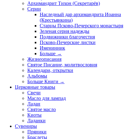
Архимандрит Тихон (Секретарёв)
Серии
Наследный дар архимандрита Иоанна
(Крестьянкина)
Старцы Псково-Печерского монастыря
Зеленая серия надежды
Подвижники благочестия
Псково-Печерские листки
Именинник
Больше
→
Жизнеописания
Святое Писание, молитвословия
Календари, открытки
Альбомы
Больше Книги
→
Церковные товары
Свечи
Масло для лампад
Ладан
Святое масло
Киоты
Ладанки
Сувениры
Пряники
Браслеты