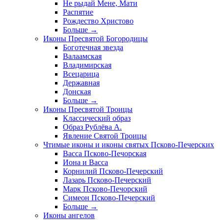
Не рыдай Мене, Мати
Распятие
Рождество Христово
Больше
→
Иконы Пресвятой Богородицы
Боготечная звезда
Валаамская
Владимирская
Всецарица
Державная
Донская
Больше
→
Иконы Пресвятой Троицы
Классический образ
Образ Рублёва А.
Явление Святой Троицы
Чтимые иконы и иконы святых Псково-Печерских
Васса Псково-Печорская
Иона и Васса
Корнилий Псково-Печерский
Лазарь Псково-Печерский
Марк Псково-Печорский
Симеон Псково-Печерский
Больше
→
Иконы ангелов