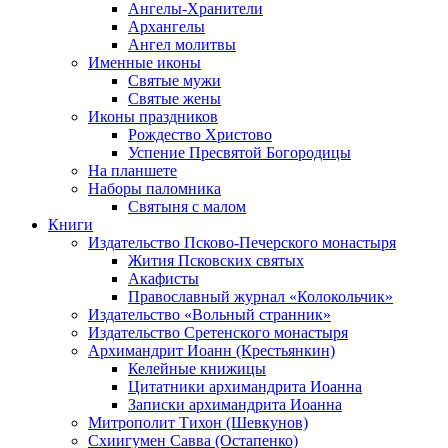
Ангелы-Хранители
Архангелы
Ангел молитвы
Именные иконы
Святые мужи
Святые жены
Иконы праздников
Рождество Христово
Успение Пресвятой Богородицы
На планшете
Наборы паломника
Святыня с малом
Книги
Издательство Псково-Печерского монастыря
Жития Псковских святых
Акафисты
Православный журнал «Колокольчик»
Издательство «Вольный странник»
Издательство Сретенского монастыря
Архимандрит Иоанн (Крестьянкин)
Келейные книжицы
Цитатники архимандрита Иоанна
Записки архимандрита Иоанна
Митрополит Тихон (Шевкунов)
Схиигумен Савва (Остапенко)