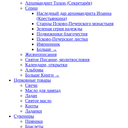
Архимандрит Тихон (Секретарёв)
Серии
Наследный дар архимандрита Иоанна
(Крестьянкина)
Старцы Псково-Печерского монастыря
Зеленая серия надежды
Подвижники благочестия
Псково-Печерские листки
Именинник
Больше
→
Жизнеописания
Святое Писание, молитвословия
Календари, открытки
Альбомы
Больше Книги
→
Церковные товары
Свечи
Масло для лампад
Ладан
Святое масло
Киоты
Ладанки
Сувениры
Пряники
Браслеты