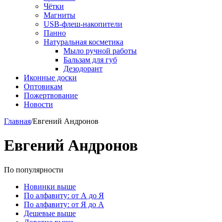
Чётки
Магниты
USB-флеш-накопители
Панно
Натуральная косметика
Мыло ручной работы
Бальзам для губ
Дезодорант
Иконные доски
Оптовикам
Пожертвование
Новости
Главная
/
Евгений Андронов
Евгений Андронов
По популярности
Новинки выше
По алфавиту: от А до Я
По алфавиту: от Я до А
Дешевые выше