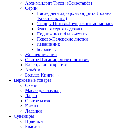
Архимандрит Тихон (Секретарёв)
Серии
Наследный дар архимандрита Иоанна
(Крестьянкина)
Старцы Псково-Печерского монастыря
Зеленая серия надежды
Подвижники благочестия
Псково-Печерские листки
Именинник
Больше
→
Жизнеописания
Святое Писание, молитвословия
Календари, открытки
Альбомы
Больше Книги
→
Церковные товары
Свечи
Масло для лампад
Ладан
Святое масло
Киоты
Ладанки
Сувениры
Пряники
Браслеты