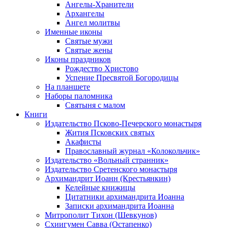
Ангелы-Хранители
Архангелы
Ангел молитвы
Именные иконы
Святые мужи
Святые жены
Иконы праздников
Рождество Христово
Успение Пресвятой Богородицы
На планшете
Наборы паломника
Святыня с малом
Книги
Издательство Псково-Печерского монастыря
Жития Псковских святых
Акафисты
Православный журнал «Колокольчик»
Издательство «Вольный странник»
Издательство Сретенского монастыря
Архимандрит Иоанн (Крестьянкин)
Келейные книжицы
Цитатники архимандрита Иоанна
Записки архимандрита Иоанна
Митрополит Тихон (Шевкунов)
Схиигумен Савва (Остапенко)