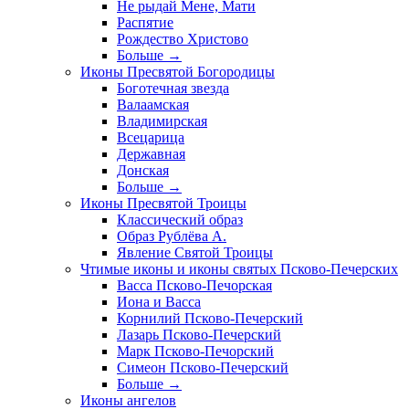
Не рыдай Мене, Мати
Распятие
Рождество Христово
Больше
→
Иконы Пресвятой Богородицы
Боготечная звезда
Валаамская
Владимирская
Всецарица
Державная
Донская
Больше
→
Иконы Пресвятой Троицы
Классический образ
Образ Рублёва А.
Явление Святой Троицы
Чтимые иконы и иконы святых Псково-Печерских
Васса Псково-Печорская
Иона и Васса
Корнилий Псково-Печерский
Лазарь Псково-Печерский
Марк Псково-Печорский
Симеон Псково-Печерский
Больше
→
Иконы ангелов