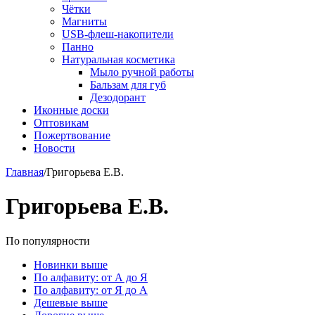
Чётки
Магниты
USB-флеш-накопители
Панно
Натуральная косметика
Мыло ручной работы
Бальзам для губ
Дезодорант
Иконные доски
Оптовикам
Пожертвование
Новости
Главная
/
Григорьева Е.В.
Григорьева Е.В.
По популярности
Новинки выше
По алфавиту: от А до Я
По алфавиту: от Я до А
Дешевые выше