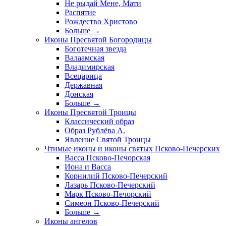
Не рыдай Мене, Мати
Распятие
Рождество Христово
Больше
→
Иконы Пресвятой Богородицы
Боготечная звезда
Валаамская
Владимирская
Всецарица
Державная
Донская
Больше
→
Иконы Пресвятой Троицы
Классический образ
Образ Рублёва А.
Явление Святой Троицы
Чтимые иконы и иконы святых Псково-Печерских
Васса Псково-Печорская
Иона и Васса
Корнилий Псково-Печерский
Лазарь Псково-Печерский
Марк Псково-Печорский
Симеон Псково-Печерский
Больше
→
Иконы ангелов