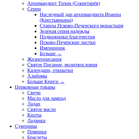
Архимандрит Тихон (Секретарёв)
Серии
Наследный дар архимандрита Иоанна
(Крестьянкина)
Старцы Псково-Печерского монастыря
Зеленая серия надежды
Подвижники благочестия
Псково-Печерские листки
Именинник
Больше
→
Жизнеописания
Святое Писание, молитвословия
Календари, открытки
Альбомы
Больше Книги
→
Церковные товары
Свечи
Масло для лампад
Ладан
Святое масло
Киоты
Ладанки
Сувениры
Пряники
Браслеты