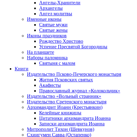
Ангелы-Хранители
Архангелы
Ангел молитвы
Именные иконы
Святые мужи
Святые жены
Иконы праздников
Рождество Христово
Успение Пресвятой Богородицы
На планшете
Наборы паломника
Святыня с малом
Книги
Издательство Псково-Печерского монастыря
Жития Псковских святых
Акафисты
Православный журнал «Колокольчик»
Издательство «Вольный странник»
Издательство Сретенского монастыря
Архимандрит Иоанн (Крестьянкин)
Келейные книжицы
Цитатники архимандрита Иоанна
Записки архимандрита Иоанна
Митрополит Тихон (Шевкунов)
Схиигумен Савва (Остапенко)