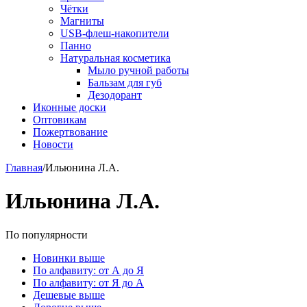
Чётки
Магниты
USB-флеш-накопители
Панно
Натуральная косметика
Мыло ручной работы
Бальзам для губ
Дезодорант
Иконные доски
Оптовикам
Пожертвование
Новости
Главная
/
Ильюнина Л.А.
Ильюнина Л.А.
По популярности
Новинки выше
По алфавиту: от А до Я
По алфавиту: от Я до А
Дешевые выше