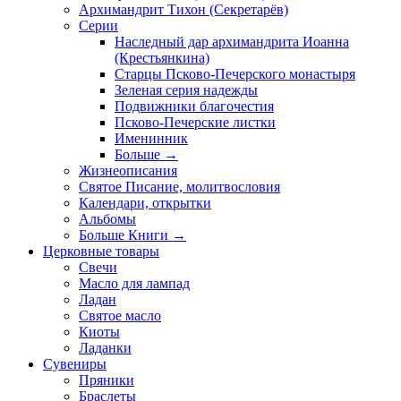
Архимандрит Тихон (Секретарёв)
Серии
Наследный дар архимандрита Иоанна
(Крестьянкина)
Старцы Псково-Печерского монастыря
Зеленая серия надежды
Подвижники благочестия
Псково-Печерские листки
Именинник
Больше
→
Жизнеописания
Святое Писание, молитвословия
Календари, открытки
Альбомы
Больше Книги
→
Церковные товары
Свечи
Масло для лампад
Ладан
Святое масло
Киоты
Ладанки
Сувениры
Пряники
Браслеты