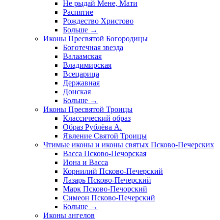
Не рыдай Мене, Мати
Распятие
Рождество Христово
Больше
→
Иконы Пресвятой Богородицы
Боготечная звезда
Валаамская
Владимирская
Всецарица
Державная
Донская
Больше
→
Иконы Пресвятой Троицы
Классический образ
Образ Рублёва А.
Явление Святой Троицы
Чтимые иконы и иконы святых Псково-Печерских
Васса Псково-Печорская
Иона и Васса
Корнилий Псково-Печерский
Лазарь Псково-Печерский
Марк Псково-Печорский
Симеон Псково-Печерский
Больше
→
Иконы ангелов