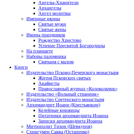
Ангелы-Хранители
Архангелы
Ангел молитвы
Именные иконы
Святые мужи
Святые жены
Иконы праздников
Рождество Христово
Успение Пресвятой Богородицы
На планшете
Наборы паломника
Святыня с малом
Книги
Издательство Псково-Печерского монастыря
Жития Псковских святых
Акафисты
Православный журнал «Колокольчик»
Издательство «Вольный странник»
Издательство Сретенского монастыря
Архимандрит Иоанн (Крестьянкин)
Келейные книжицы
Цитатники архимандрита Иоанна
Записки архимандрита Иоанна
Митрополит Тихон (Шевкунов)
Схиигумен Савва (Остапенко)