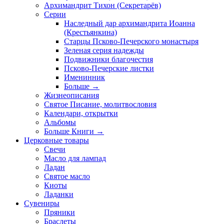
Архимандрит Тихон (Секретарёв)
Серии
Наследный дар архимандрита Иоанна
(Крестьянкина)
Старцы Псково-Печерского монастыря
Зеленая серия надежды
Подвижники благочестия
Псково-Печерские листки
Именинник
Больше
→
Жизнеописания
Святое Писание, молитвословия
Календари, открытки
Альбомы
Больше Книги
→
Церковные товары
Свечи
Масло для лампад
Ладан
Святое масло
Киоты
Ладанки
Сувениры
Пряники
Браслеты