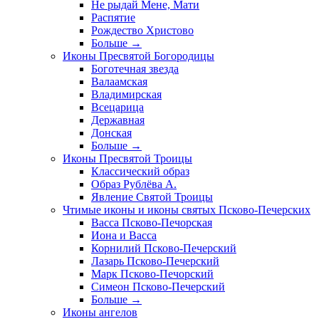
Не рыдай Мене, Мати
Распятие
Рождество Христово
Больше
→
Иконы Пресвятой Богородицы
Боготечная звезда
Валаамская
Владимирская
Всецарица
Державная
Донская
Больше
→
Иконы Пресвятой Троицы
Классический образ
Образ Рублёва А.
Явление Святой Троицы
Чтимые иконы и иконы святых Псково-Печерских
Васса Псково-Печорская
Иона и Васса
Корнилий Псково-Печерский
Лазарь Псково-Печерский
Марк Псково-Печорский
Симеон Псково-Печерский
Больше
→
Иконы ангелов