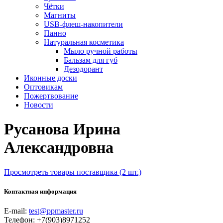
Чётки
Магниты
USB-флеш-накопители
Панно
Натуральная косметика
Мыло ручной работы
Бальзам для губ
Дезодорант
Иконные доски
Оптовикам
Пожертвование
Новости
Русанова Ирина
Александровна
Просмотреть товары поставщика (2 шт.)
Контактная информация
E-mail:
test@ppmaster.ru
Телефон:
+7(903)8971252