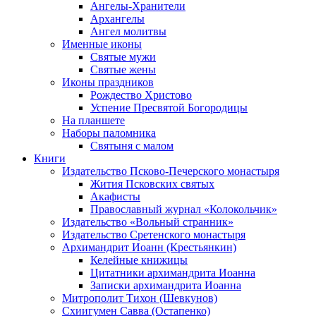
Ангелы-Хранители
Архангелы
Ангел молитвы
Именные иконы
Святые мужи
Святые жены
Иконы праздников
Рождество Христово
Успение Пресвятой Богородицы
На планшете
Наборы паломника
Святыня с малом
Книги
Издательство Псково-Печерского монастыря
Жития Псковских святых
Акафисты
Православный журнал «Колокольчик»
Издательство «Вольный странник»
Издательство Сретенского монастыря
Архимандрит Иоанн (Крестьянкин)
Келейные книжицы
Цитатники архимандрита Иоанна
Записки архимандрита Иоанна
Митрополит Тихон (Шевкунов)
Схиигумен Савва (Остапенко)