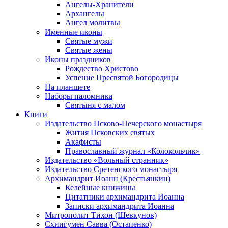
Ангелы-Хранители
Архангелы
Ангел молитвы
Именные иконы
Святые мужи
Святые жены
Иконы праздников
Рождество Христово
Успение Пресвятой Богородицы
На планшете
Наборы паломника
Святыня с малом
Книги
Издательство Псково-Печерского монастыря
Жития Псковских святых
Акафисты
Православный журнал «Колокольчик»
Издательство «Вольный странник»
Издательство Сретенского монастыря
Архимандрит Иоанн (Крестьянкин)
Келейные книжицы
Цитатники архимандрита Иоанна
Записки архимандрита Иоанна
Митрополит Тихон (Шевкунов)
Схиигумен Савва (Остапенко)