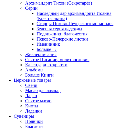
Архимандрит Тихон (Секретарёв)
Серии
Наследный дар архимандрита Иоанна
(Крестьянкина)
Старцы Псково-Печерского монастыря
Зеленая серия надежды
Подвижники благочестия
Псково-Печерские листки
Именинник
Больше
→
Жизнеописания
Святое Писание, молитвословия
Календари, открытки
Альбомы
Больше Книги
→
Церковные товары
Свечи
Масло для лампад
Ладан
Святое масло
Киоты
Ладанки
Сувениры
Пряники
Браслеты