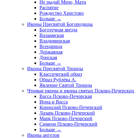
Не рыдай Мене, Мати
Распятие
Рождество Христово
Больше
→
Иконы Пресвятой Богородицы
Боготечная звезда
Валаамская
Владимирская
Всецарица
Державная
Донская
Больше
→
Иконы Пресвятой Троицы
Классический образ
Образ Рублёва А.
Явление Святой Троицы
Чтимые иконы и иконы святых Псково-Печерских
Васса Псково-Печорская
Иона и Васса
Корнилий Псково-Печерский
Лазарь Псково-Печерский
Марк Псково-Печорский
Симеон Псково-Печерский
Больше
→
Иконы ангелов