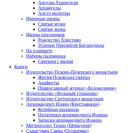
Ангелы-Хранители
Архангелы
Ангел молитвы
Именные иконы
Святые мужи
Святые жены
Иконы праздников
Рождество Христово
Успение Пресвятой Богородицы
На планшете
Наборы паломника
Святыня с малом
Книги
Издательство Псково-Печерского монастыря
Жития Псковских святых
Акафисты
Православный журнал «Колокольчик»
Издательство «Вольный странник»
Издательство Сретенского монастыря
Архимандрит Иоанн (Крестьянкин)
Келейные книжицы
Цитатники архимандрита Иоанна
Записки архимандрита Иоанна
Митрополит Тихон (Шевкунов)
Схиигумен Савва (Остапенко)