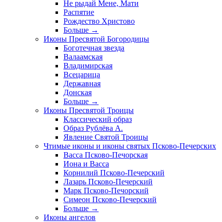
Не рыдай Мене, Мати
Распятие
Рождество Христово
Больше
→
Иконы Пресвятой Богородицы
Боготечная звезда
Валаамская
Владимирская
Всецарица
Державная
Донская
Больше
→
Иконы Пресвятой Троицы
Классический образ
Образ Рублёва А.
Явление Святой Троицы
Чтимые иконы и иконы святых Псково-Печерских
Васса Псково-Печорская
Иона и Васса
Корнилий Псково-Печерский
Лазарь Псково-Печерский
Марк Псково-Печорский
Симеон Псково-Печерский
Больше
→
Иконы ангелов