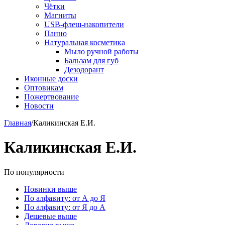
Чётки
Магниты
USB-флеш-накопители
Панно
Натуральная косметика
Мыло ручной работы
Бальзам для губ
Дезодорант
Иконные доски
Оптовикам
Пожертвование
Новости
Главная
/
Каликинская Е.И.
Каликинская Е.И.
По популярности
Новинки выше
По алфавиту: от А до Я
По алфавиту: от Я до А
Дешевые выше