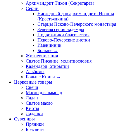
Архимандрит Тихон (Секретарёв)
Серии
Наследный дар архимандрита Иоанна
(Крестьянкина)
Старцы Псково-Печерского монастыря
Зеленая серия надежды
Подвижники благочестия
Псково-Печерские листки
Именинник
Больше
→
Жизнеописания
Святое Писание, молитвословия
Календари, открытки
Альбомы
Больше Книги
→
Церковные товары
Свечи
Масло для лампад
Ладан
Святое масло
Киоты
Ладанки
Сувениры
Пряники
Браслеты