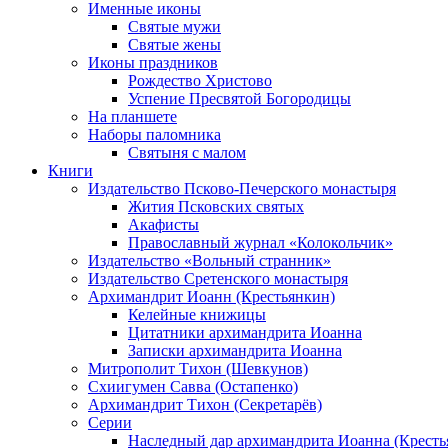
Именные иконы
Святые мужи
Святые жены
Иконы праздников
Рождество Христово
Успение Пресвятой Богородицы
На планшете
Наборы паломника
Святыня с малом
Книги
Издательство Псково-Печерского монастыря
Жития Псковских святых
Акафисты
Православный журнал «Колокольчик»
Издательство «Вольный странник»
Издательство Сретенского монастыря
Архимандрит Иоанн (Крестьянкин)
Келейные книжицы
Цитатники архимандрита Иоанна
Записки архимандрита Иоанна
Митрополит Тихон (Шевкунов)
Схиигумен Савва (Остапенко)
Архимандрит Тихон (Секретарёв)
Серии
Наследный дар архимандрита Иоанна (Кресть