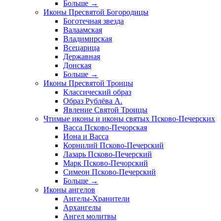
Больше
→
Иконы Пресвятой Богородицы
Боготечная звезда
Валаамская
Владимирская
Всецарица
Державная
Донская
Больше
→
Иконы Пресвятой Троицы
Классический образ
Образ Рублёва А.
Явление Святой Троицы
Чтимые иконы и иконы святых Псково-Печерских
Васса Псково-Печорская
Иона и Васса
Корнилий Псково-Печерский
Лазарь Псково-Печерский
Марк Псково-Печорский
Симеон Псково-Печерский
Больше
→
Иконы ангелов
Ангелы-Хранители
Архангелы
Ангел молитвы