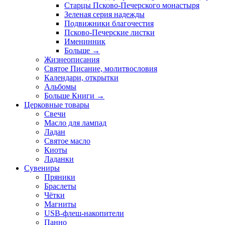
Старцы Псково-Печерского монастыря
Зеленая серия надежды
Подвижники благочестия
Псково-Печерские листки
Именинник
Больше
→
Жизнеописания
Святое Писание, молитвословия
Календари, открытки
Альбомы
Больше Книги
→
Церковные товары
Свечи
Масло для лампад
Ладан
Святое масло
Киоты
Ладанки
Сувениры
Пряники
Браслеты
Чётки
Магниты
USB-флеш-накопители
Панно