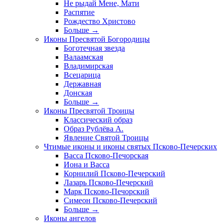
Не рыдай Мене, Мати
Распятие
Рождество Христово
Больше
→
Иконы Пресвятой Богородицы
Боготечная звезда
Валаамская
Владимирская
Всецарица
Державная
Донская
Больше
→
Иконы Пресвятой Троицы
Классический образ
Образ Рублёва А.
Явление Святой Троицы
Чтимые иконы и иконы святых Псково-Печерских
Васса Псково-Печорская
Иона и Васса
Корнилий Псково-Печерский
Лазарь Псково-Печерский
Марк Псково-Печорский
Симеон Псково-Печерский
Больше
→
Иконы ангелов