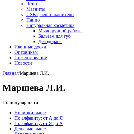
Чётки
Магниты
USB-флеш-накопители
Панно
Натуральная косметика
Мыло ручной работы
Бальзам для губ
Дезодорант
Иконные доски
Оптовикам
Пожертвование
Новости
Главная
/
Маршева Л.И.
Маршева Л.И.
По популярности
Новинки выше
По алфавиту: от А до Я
По алфавиту: от Я до А
Дешевые выше