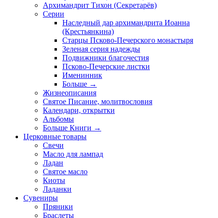
Архимандрит Тихон (Секретарёв)
Серии
Наследный дар архимандрита Иоанна
(Крестьянкина)
Старцы Псково-Печерского монастыря
Зеленая серия надежды
Подвижники благочестия
Псково-Печерские листки
Именинник
Больше
→
Жизнеописания
Святое Писание, молитвословия
Календари, открытки
Альбомы
Больше Книги
→
Церковные товары
Свечи
Масло для лампад
Ладан
Святое масло
Киоты
Ладанки
Сувениры
Пряники
Браслеты