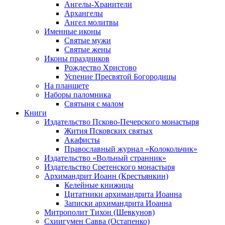
Ангелы-Хранители
Архангелы
Ангел молитвы
Именные иконы
Святые мужи
Святые жены
Иконы праздников
Рождество Христово
Успение Пресвятой Богородицы
На планшете
Наборы паломника
Святыня с малом
Книги
Издательство Псково-Печерского монастыря
Жития Псковских святых
Акафисты
Православный журнал «Колокольчик»
Издательство «Вольный странник»
Издательство Сретенского монастыря
Архимандрит Иоанн (Крестьянкин)
Келейные книжицы
Цитатники архимандрита Иоанна
Записки архимандрита Иоанна
Митрополит Тихон (Шевкунов)
Схиигумен Савва (Остапенко)