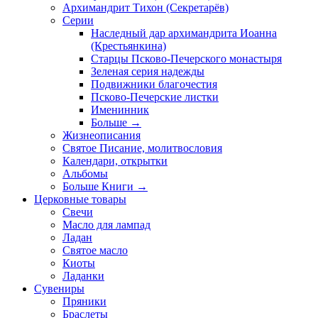
Архимандрит Тихон (Секретарёв)
Серии
Наследный дар архимандрита Иоанна
(Крестьянкина)
Старцы Псково-Печерского монастыря
Зеленая серия надежды
Подвижники благочестия
Псково-Печерские листки
Именинник
Больше
→
Жизнеописания
Святое Писание, молитвословия
Календари, открытки
Альбомы
Больше Книги
→
Церковные товары
Свечи
Масло для лампад
Ладан
Святое масло
Киоты
Ладанки
Сувениры
Пряники
Браслеты