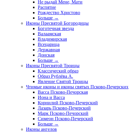
Не рыдай Мене, Мати
Распятие
Рождество Христово
Больше
→
Иконы Пресвятой Богородицы
Боготечная звезда
Валаамская
Владимирская
Всецарица
Державная
Донская
Больше
→
Иконы Пресвятой Троицы
Классический образ
Образ Рублёва А.
Явление Святой Троицы
Чтимые иконы и иконы святых Псково-Печерских
Васса Псково-Печорская
Иона и Васса
Корнилий Псково-Печерский
Лазарь Псково-Печерский
Марк Псково-Печорский
Симеон Псково-Печерский
Больше
→
Иконы ангелов