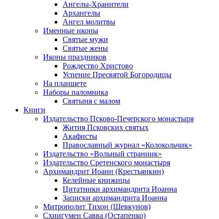
Ангелы-Хранители
Архангелы
Ангел молитвы
Именные иконы
Святые мужи
Святые жены
Иконы праздников
Рождество Христово
Успение Пресвятой Богородицы
На планшете
Наборы паломника
Святыня с малом
Книги
Издательство Псково-Печерского монастыря
Жития Псковских святых
Акафисты
Православный журнал «Колокольчик»
Издательство «Вольный странник»
Издательство Сретенского монастыря
Архимандрит Иоанн (Крестьянкин)
Келейные книжицы
Цитатники архимандрита Иоанна
Записки архимандрита Иоанна
Митрополит Тихон (Шевкунов)
Схиигумен Савва (Остапенко)