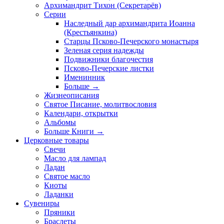
Архимандрит Тихон (Секретарёв)
Серии
Наследный дар архимандрита Иоанна
(Крестьянкина)
Старцы Псково-Печерского монастыря
Зеленая серия надежды
Подвижники благочестия
Псково-Печерские листки
Именинник
Больше
→
Жизнеописания
Святое Писание, молитвословия
Календари, открытки
Альбомы
Больше Книги
→
Церковные товары
Свечи
Масло для лампад
Ладан
Святое масло
Киоты
Ладанки
Сувениры
Пряники
Браслеты