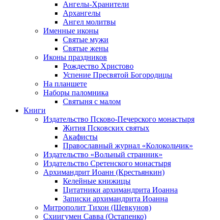
Ангелы-Хранители
Архангелы
Ангел молитвы
Именные иконы
Святые мужи
Святые жены
Иконы праздников
Рождество Христово
Успение Пресвятой Богородицы
На планшете
Наборы паломника
Святыня с малом
Книги
Издательство Псково-Печерского монастыря
Жития Псковских святых
Акафисты
Православный журнал «Колокольчик»
Издательство «Вольный странник»
Издательство Сретенского монастыря
Архимандрит Иоанн (Крестьянкин)
Келейные книжицы
Цитатники архимандрита Иоанна
Записки архимандрита Иоанна
Митрополит Тихон (Шевкунов)
Схиигумен Савва (Остапенко)