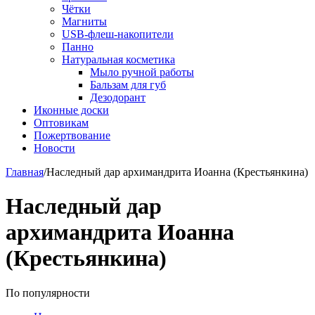
Чётки
Магниты
USB-флеш-накопители
Панно
Натуральная косметика
Мыло ручной работы
Бальзам для губ
Дезодорант
Иконные доски
Оптовикам
Пожертвование
Новости
Главная
/
Наследный дар архимандрита Иоанна (Крестьянкина)
Наследный дар
архимандрита Иоанна
(Крестьянкина)
По популярности