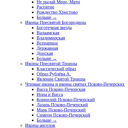
Не рыдай Мене, Мати
Распятие
Рождество Христово
Больше
→
Иконы Пресвятой Богородицы
Боготечная звезда
Валаамская
Владимирская
Всецарица
Державная
Донская
Больше
→
Иконы Пресвятой Троицы
Классический образ
Образ Рублёва А.
Явление Святой Троицы
Чтимые иконы и иконы святых Псково-Печерских
Васса Псково-Печорская
Иона и Васса
Корнилий Псково-Печерский
Лазарь Псково-Печерский
Марк Псково-Печорский
Симеон Псково-Печерский
Больше
→
Иконы ангелов