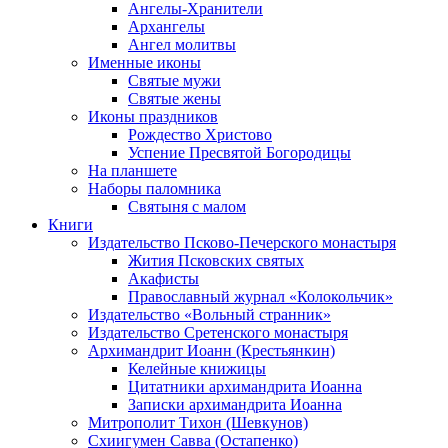
Ангелы-Хранители
Архангелы
Ангел молитвы
Именные иконы
Святые мужи
Святые жены
Иконы праздников
Рождество Христово
Успение Пресвятой Богородицы
На планшете
Наборы паломника
Святыня с малом
Книги
Издательство Псково-Печерского монастыря
Жития Псковских святых
Акафисты
Православный журнал «Колокольчик»
Издательство «Вольный странник»
Издательство Сретенского монастыря
Архимандрит Иоанн (Крестьянкин)
Келейные книжицы
Цитатники архимандрита Иоанна
Записки архимандрита Иоанна
Митрополит Тихон (Шевкунов)
Схиигумен Савва (Остапенко)