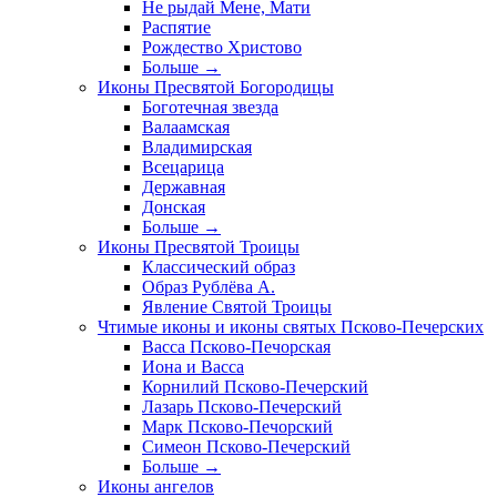
Не рыдай Мене, Мати
Распятие
Рождество Христово
Больше
→
Иконы Пресвятой Богородицы
Боготечная звезда
Валаамская
Владимирская
Всецарица
Державная
Донская
Больше
→
Иконы Пресвятой Троицы
Классический образ
Образ Рублёва А.
Явление Святой Троицы
Чтимые иконы и иконы святых Псково-Печерских
Васса Псково-Печорская
Иона и Васса
Корнилий Псково-Печерский
Лазарь Псково-Печерский
Марк Псково-Печорский
Симеон Псково-Печерский
Больше
→
Иконы ангелов