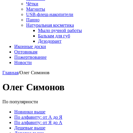
Чётки
Магниты
USB-флеш-накопители
Панно
Натуральная косметика
Мыло ручной работы
Бальзам для губ
Дезодорант
Иконные доски
Оптовикам
Пожертвование
Новости
Главная
/
Олег Симонов
Олег Симонов
По популярности
Новинки выше
По алфавиту: от А до Я
По алфавиту: от Я до А
Дешевые выше