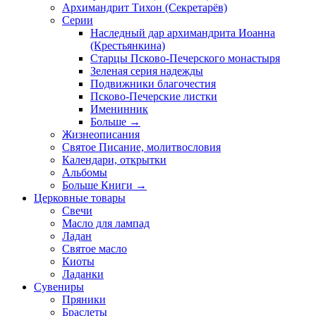
Архимандрит Тихон (Секретарёв)
Серии
Наследный дар архимандрита Иоанна
(Крестьянкина)
Старцы Псково-Печерского монастыря
Зеленая серия надежды
Подвижники благочестия
Псково-Печерские листки
Именинник
Больше
→
Жизнеописания
Святое Писание, молитвословия
Календари, открытки
Альбомы
Больше Книги
→
Церковные товары
Свечи
Масло для лампад
Ладан
Святое масло
Киоты
Ладанки
Сувениры
Пряники
Браслеты