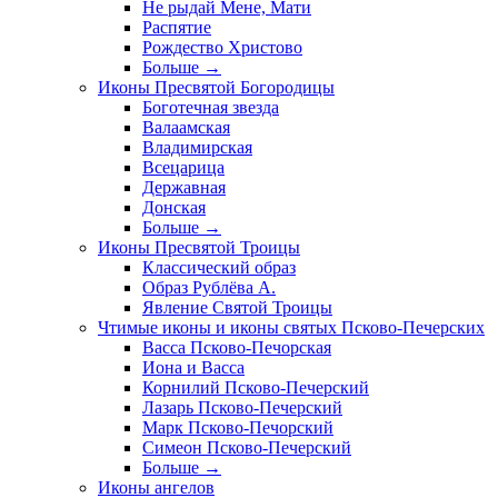
Не рыдай Мене, Мати
Распятие
Рождество Христово
Больше
→
Иконы Пресвятой Богородицы
Боготечная звезда
Валаамская
Владимирская
Всецарица
Державная
Донская
Больше
→
Иконы Пресвятой Троицы
Классический образ
Образ Рублёва А.
Явление Святой Троицы
Чтимые иконы и иконы святых Псково-Печерских
Васса Псково-Печорская
Иона и Васса
Корнилий Псково-Печерский
Лазарь Псково-Печерский
Марк Псково-Печорский
Симеон Псково-Печерский
Больше
→
Иконы ангелов