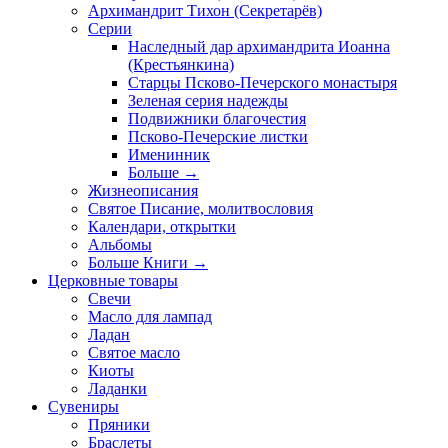
Архимандрит Тихон (Секретарёв)
Серии
Наследный дар архимандрита Иоанна
(Крестьянкина)
Старцы Псково-Печерского монастыря
Зеленая серия надежды
Подвижники благочестия
Псково-Печерские листки
Именинник
Больше
→
Жизнеописания
Святое Писание, молитвословия
Календари, открытки
Альбомы
Больше Книги
→
Церковные товары
Свечи
Масло для лампад
Ладан
Святое масло
Киоты
Ладанки
Сувениры
Пряники
Браслеты