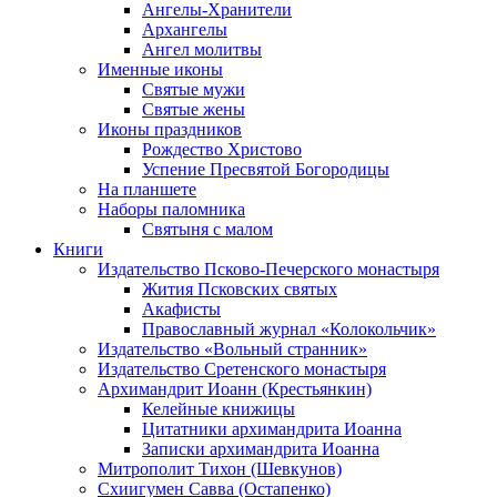
Ангелы-Хранители
Архангелы
Ангел молитвы
Именные иконы
Святые мужи
Святые жены
Иконы праздников
Рождество Христово
Успение Пресвятой Богородицы
На планшете
Наборы паломника
Святыня с малом
Книги
Издательство Псково-Печерского монастыря
Жития Псковских святых
Акафисты
Православный журнал «Колокольчик»
Издательство «Вольный странник»
Издательство Сретенского монастыря
Архимандрит Иоанн (Крестьянкин)
Келейные книжицы
Цитатники архимандрита Иоанна
Записки архимандрита Иоанна
Митрополит Тихон (Шевкунов)
Схиигумен Савва (Остапенко)