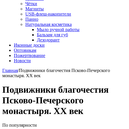
Чётки
Магниты
USB-флеш-накопители
Панно
Натуральная косметика
Мыло ручной работы
Бальзам для губ
Дезодорант
Иконные доски
Оптовикам
Пожертвование
Новости
Главная
/
Подвижники благочестия Псково-Печерского
монастыря. XX век
Подвижники благочестия
Псково-Печерского
монастыря. XX век
По популярности