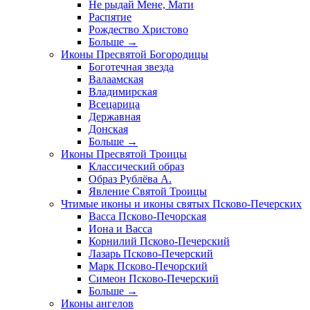
Не рыдай Мене, Мати
Распятие
Рождество Христово
Больше
→
Иконы Пресвятой Богородицы
Боготечная звезда
Валаамская
Владимирская
Всецарица
Державная
Донская
Больше
→
Иконы Пресвятой Троицы
Классический образ
Образ Рублёва А.
Явление Святой Троицы
Чтимые иконы и иконы святых Псково-Печерских
Васса Псково-Печорская
Иона и Васса
Корнилий Псково-Печерский
Лазарь Псково-Печерский
Марк Псково-Печорский
Симеон Псково-Печерский
Больше
→
Иконы ангелов