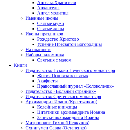
Ангелы-Хранители
Архангелы
Ангел молитвы
Именные иконы
Святые мужи
Святые жены
Иконы праздников
Рождество Христово
Успение Пресвятой Богородицы
На планшете
Наборы паломника
Святыня с малом
Книги
Издательство Псково-Печерского монастыря
Жития Псковских святых
Акафисты
Православный журнал «Колокольчик»
Издательство «Вольный странник»
Издательство Сретенского монастыря
Архимандрит Иоанн (Крестьянкин)
Келейные книжицы
Цитатники архимандрита Иоанна
Записки архимандрита Иоанна
Митрополит Тихон (Шевкунов)
Схиигумен Савва (Остапенко)