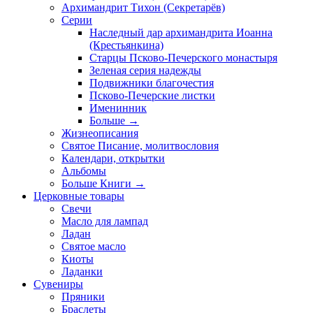
Архимандрит Тихон (Секретарёв)
Серии
Наследный дар архимандрита Иоанна
(Крестьянкина)
Старцы Псково-Печерского монастыря
Зеленая серия надежды
Подвижники благочестия
Псково-Печерские листки
Именинник
Больше
→
Жизнеописания
Святое Писание, молитвословия
Календари, открытки
Альбомы
Больше Книги
→
Церковные товары
Свечи
Масло для лампад
Ладан
Святое масло
Киоты
Ладанки
Сувениры
Пряники
Браслеты