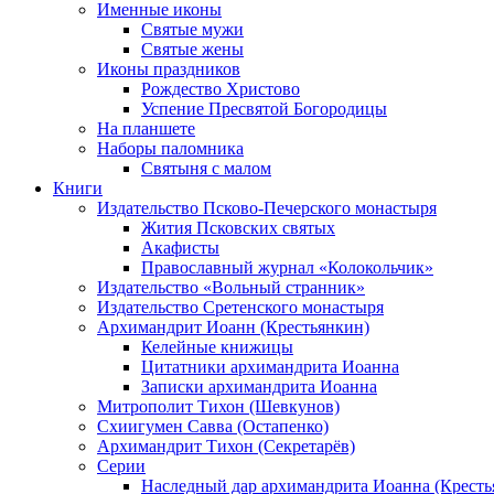
Именные иконы
Святые мужи
Святые жены
Иконы праздников
Рождество Христово
Успение Пресвятой Богородицы
На планшете
Наборы паломника
Святыня с малом
Книги
Издательство Псково-Печерского монастыря
Жития Псковских святых
Акафисты
Православный журнал «Колокольчик»
Издательство «Вольный странник»
Издательство Сретенского монастыря
Архимандрит Иоанн (Крестьянкин)
Келейные книжицы
Цитатники архимандрита Иоанна
Записки архимандрита Иоанна
Митрополит Тихон (Шевкунов)
Схиигумен Савва (Остапенко)
Архимандрит Тихон (Секретарёв)
Серии
Наследный дар архимандрита Иоанна (Кресть