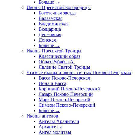
Больше
→
Иконы Пресвятой Богородицы
Боготечная звезда
Валаамская
Владимирская
Всецарица
Державная
Донская
Больше
→
Иконы Пресвятой Троицы
Классический образ
Образ Рублёва А.
Явление Святой Троицы
Чтимые иконы и иконы святых Псково-Печерских
Васса Псково-Печорская
Иона и Васса
Корнилий Псково-Печерский
Лазарь Псково-Печерский
Марк Псково-Печорский
Симеон Псково-Печерский
Больше
→
Иконы ангелов
Ангелы-Хранители
Архангелы
Ангел молитвы