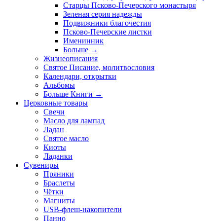
Старцы Псково-Печерского монастыря
Зеленая серия надежды
Подвижники благочестия
Псково-Печерские листки
Именинник
Больше
→
Жизнеописания
Святое Писание, молитвословия
Календари, открытки
Альбомы
Больше Книги
→
Церковные товары
Свечи
Масло для лампад
Ладан
Святое масло
Киоты
Ладанки
Сувениры
Пряники
Браслеты
Чётки
Магниты
USB-флеш-накопители
Панно