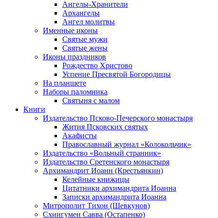
Ангелы-Хранители
Архангелы
Ангел молитвы
Именные иконы
Святые мужи
Святые жены
Иконы праздников
Рождество Христово
Успение Пресвятой Богородицы
На планшете
Наборы паломника
Святыня с малом
Книги
Издательство Псково-Печерского монастыря
Жития Псковских святых
Акафисты
Православный журнал «Колокольчик»
Издательство «Вольный странник»
Издательство Сретенского монастыря
Архимандрит Иоанн (Крестьянкин)
Келейные книжицы
Цитатники архимандрита Иоанна
Записки архимандрита Иоанна
Митрополит Тихон (Шевкунов)
Схиигумен Савва (Остапенко)