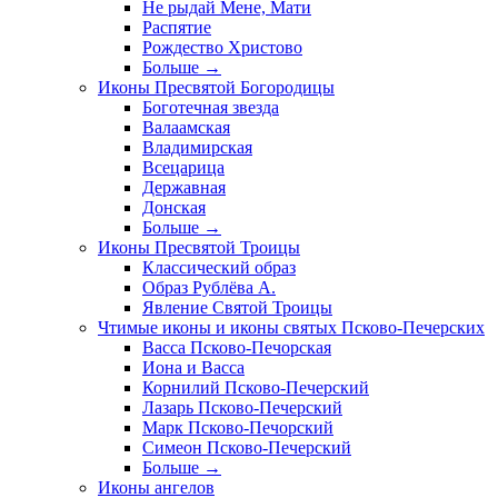
Не рыдай Мене, Мати
Распятие
Рождество Христово
Больше
→
Иконы Пресвятой Богородицы
Боготечная звезда
Валаамская
Владимирская
Всецарица
Державная
Донская
Больше
→
Иконы Пресвятой Троицы
Классический образ
Образ Рублёва А.
Явление Святой Троицы
Чтимые иконы и иконы святых Псково-Печерских
Васса Псково-Печорская
Иона и Васса
Корнилий Псково-Печерский
Лазарь Псково-Печерский
Марк Псково-Печорский
Симеон Псково-Печерский
Больше
→
Иконы ангелов