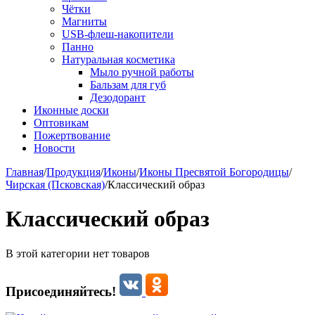
Чётки
Магниты
USB-флеш-накопители
Панно
Натуральная косметика
Мыло ручной работы
Бальзам для губ
Дезодорант
Иконные доски
Оптовикам
Пожертвование
Новости
Главная
/
Продукция
/
Иконы
/
Иконы Пресвятой Богородицы
/
Чирская (Псковская)
/
Классический образ
Классический образ
В этой категории нет товаров
Присоединяйтесь!