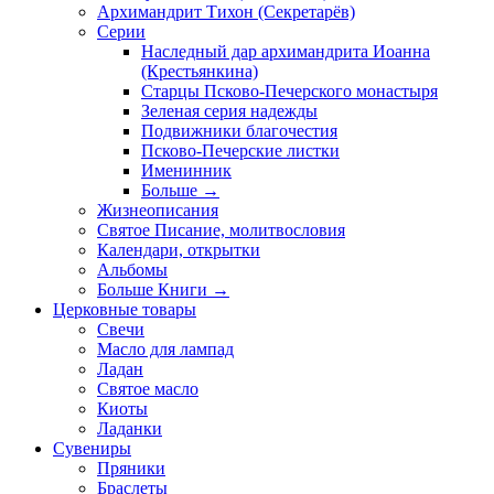
Архимандрит Тихон (Секретарёв)
Серии
Наследный дар архимандрита Иоанна
(Крестьянкина)
Старцы Псково-Печерского монастыря
Зеленая серия надежды
Подвижники благочестия
Псково-Печерские листки
Именинник
Больше
→
Жизнеописания
Святое Писание, молитвословия
Календари, открытки
Альбомы
Больше Книги
→
Церковные товары
Свечи
Масло для лампад
Ладан
Святое масло
Киоты
Ладанки
Сувениры
Пряники
Браслеты