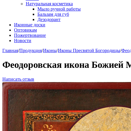
Натуральная косметика
Мыло ручной работы
Бальзам для губ
Дезодорант
Иконные доски
Оптовикам
Пожертвование
Новости
Главная
/
Продукция
/
Иконы
/
Иконы Пресвятой Богородицы
/
Феод
Феодоровская икона Божией 
Написать отзыв