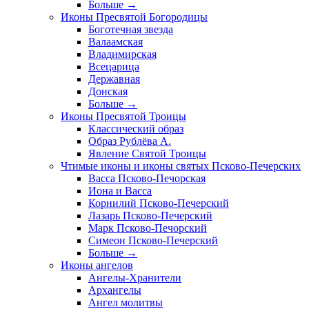
Больше
→
Иконы Пресвятой Богородицы
Боготечная звезда
Валаамская
Владимирская
Всецарица
Державная
Донская
Больше
→
Иконы Пресвятой Троицы
Классический образ
Образ Рублёва А.
Явление Святой Троицы
Чтимые иконы и иконы святых Псково-Печерских
Васса Псково-Печорская
Иона и Васса
Корнилий Псково-Печерский
Лазарь Псково-Печерский
Марк Псково-Печорский
Симеон Псково-Печерский
Больше
→
Иконы ангелов
Ангелы-Хранители
Архангелы
Ангел молитвы