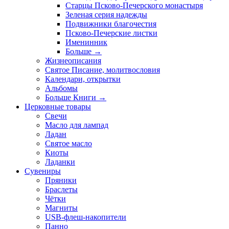
Старцы Псково-Печерского монастыря
Зеленая серия надежды
Подвижники благочестия
Псково-Печерские листки
Именинник
Больше
→
Жизнеописания
Святое Писание, молитвословия
Календари, открытки
Альбомы
Больше Книги
→
Церковные товары
Свечи
Масло для лампад
Ладан
Святое масло
Киоты
Ладанки
Сувениры
Пряники
Браслеты
Чётки
Магниты
USB-флеш-накопители
Панно