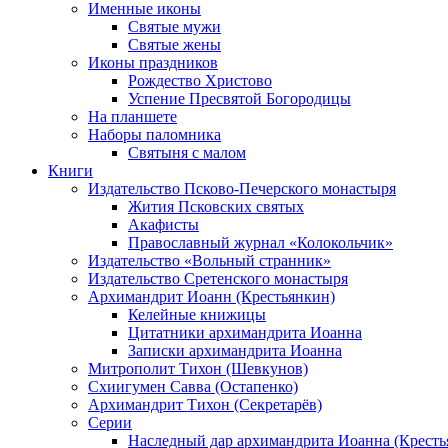
Именные иконы
Святые мужи
Святые жены
Иконы праздников
Рождество Христово
Успение Пресвятой Богородицы
На планшете
Наборы паломника
Святыня с малом
Книги
Издательство Псково-Печерского монастыря
Жития Псковских святых
Акафисты
Православный журнал «Колокольчик»
Издательство «Вольный странник»
Издательство Сретенского монастыря
Архимандрит Иоанн (Крестьянкин)
Келейные книжицы
Цитатники архимандрита Иоанна
Записки архимандрита Иоанна
Митрополит Тихон (Шевкунов)
Схиигумен Савва (Остапенко)
Архимандрит Тихон (Секретарёв)
Серии
Наследный дар архимандрита Иоанна (Кресть