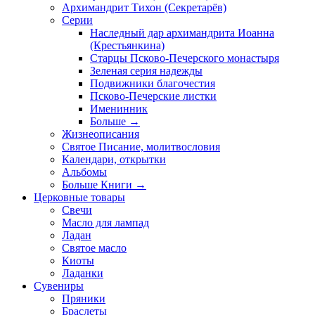
Архимандрит Тихон (Секретарёв)
Серии
Наследный дар архимандрита Иоанна
(Крестьянкина)
Старцы Псково-Печерского монастыря
Зеленая серия надежды
Подвижники благочестия
Псково-Печерские листки
Именинник
Больше
→
Жизнеописания
Святое Писание, молитвословия
Календари, открытки
Альбомы
Больше Книги
→
Церковные товары
Свечи
Масло для лампад
Ладан
Святое масло
Киоты
Ладанки
Сувениры
Пряники
Браслеты