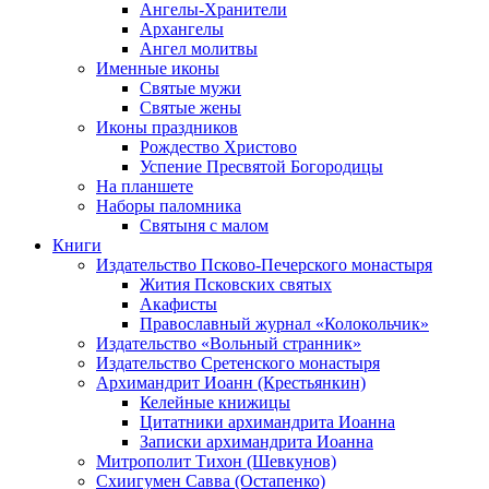
Ангелы-Хранители
Архангелы
Ангел молитвы
Именные иконы
Святые мужи
Святые жены
Иконы праздников
Рождество Христово
Успение Пресвятой Богородицы
На планшете
Наборы паломника
Святыня с малом
Книги
Издательство Псково-Печерского монастыря
Жития Псковских святых
Акафисты
Православный журнал «Колокольчик»
Издательство «Вольный странник»
Издательство Сретенского монастыря
Архимандрит Иоанн (Крестьянкин)
Келейные книжицы
Цитатники архимандрита Иоанна
Записки архимандрита Иоанна
Митрополит Тихон (Шевкунов)
Схиигумен Савва (Остапенко)