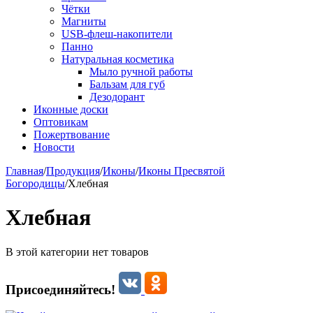
Чётки
Магниты
USB-флеш-накопители
Панно
Натуральная косметика
Мыло ручной работы
Бальзам для губ
Дезодорант
Иконные доски
Оптовикам
Пожертвование
Новости
Главная
/
Продукция
/
Иконы
/
Иконы Пресвятой
Богородицы
/
Хлебная
Хлебная
В этой категории нет товаров
Присоединяйтесь!