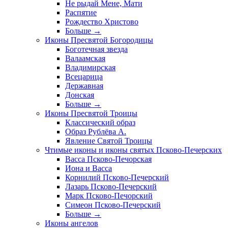
Не рыдай Мене, Мати
Распятие
Рождество Христово
Больше
→
Иконы Пресвятой Богородицы
Боготечная звезда
Валаамская
Владимирская
Всецарица
Державная
Донская
Больше
→
Иконы Пресвятой Троицы
Классический образ
Образ Рублёва А.
Явление Святой Троицы
Чтимые иконы и иконы святых Псково-Печерских
Васса Псково-Печорская
Иона и Васса
Корнилий Псково-Печерский
Лазарь Псково-Печерский
Марк Псково-Печорский
Симеон Псково-Печерский
Больше
→
Иконы ангелов