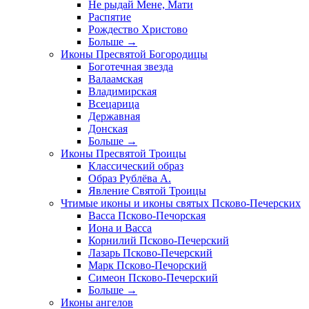
Не рыдай Мене, Мати
Распятие
Рождество Христово
Больше
→
Иконы Пресвятой Богородицы
Боготечная звезда
Валаамская
Владимирская
Всецарица
Державная
Донская
Больше
→
Иконы Пресвятой Троицы
Классический образ
Образ Рублёва А.
Явление Святой Троицы
Чтимые иконы и иконы святых Псково-Печерских
Васса Псково-Печорская
Иона и Васса
Корнилий Псково-Печерский
Лазарь Псково-Печерский
Марк Псково-Печорский
Симеон Псково-Печерский
Больше
→
Иконы ангелов