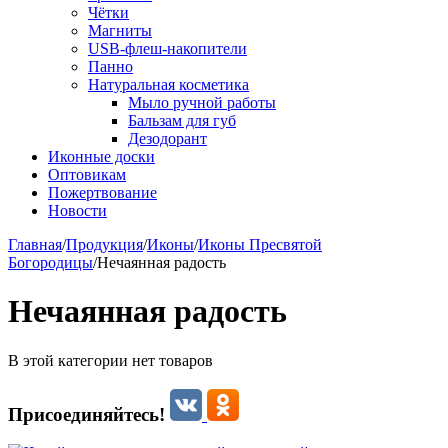
Чётки
Магниты
USB-флеш-накопители
Панно
Натуральная косметика
Мыло ручной работы
Бальзам для губ
Дезодорант
Иконные доски
Оптовикам
Пожертвование
Новости
Главная
/
Продукция
/
Иконы
/
Иконы Пресвятой
Богородицы
/
Нечаянная радость
Нечаянная радость
В этой категории нет товаров
Присоединяйтесь!