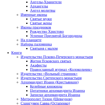
Ангелы-Хранители
Архангелы
Ангел молитвы
Именные иконы
Святые мужи
Святые жены
Иконы праздников
Рождество Христово
Успение Пресвятой Богородицы
На планшете
Наборы паломника
Святыня с малом
Книги
Издательство Псково-Печерского монастыря
Жития Псковских святых
Акафисты
Православный журнал «Колокольчик»
Издательство «Вольный странник»
Издательство Сретенского монастыря
Архимандрит Иоанн (Крестьянкин)
Келейные книжицы
Цитатники архимандрита Иоанна
Записки архимандрита Иоанна
Митрополит Тихон (Шевкунов)
Схиигумен Савва (Остапенко)