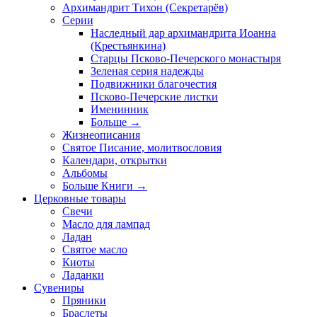
Архимандрит Тихон (Секретарёв)
Серии
Наследный дар архимандрита Иоанна
(Крестьянкина)
Старцы Псково-Печерского монастыря
Зеленая серия надежды
Подвижники благочестия
Псково-Печерские листки
Именинник
Больше
→
Жизнеописания
Святое Писание, молитвословия
Календари, открытки
Альбомы
Больше Книги
→
Церковные товары
Свечи
Масло для лампад
Ладан
Святое масло
Киоты
Ладанки
Сувениры
Пряники
Браслеты