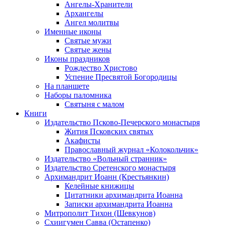
Ангелы-Хранители
Архангелы
Ангел молитвы
Именные иконы
Святые мужи
Святые жены
Иконы праздников
Рождество Христово
Успение Пресвятой Богородицы
На планшете
Наборы паломника
Святыня с малом
Книги
Издательство Псково-Печерского монастыря
Жития Псковских святых
Акафисты
Православный журнал «Колокольчик»
Издательство «Вольный странник»
Издательство Сретенского монастыря
Архимандрит Иоанн (Крестьянкин)
Келейные книжицы
Цитатники архимандрита Иоанна
Записки архимандрита Иоанна
Митрополит Тихон (Шевкунов)
Схиигумен Савва (Остапенко)