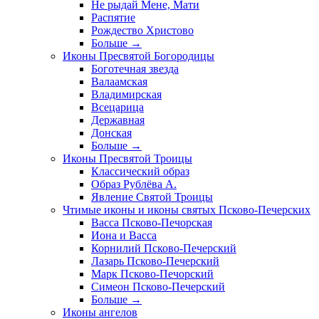
Не рыдай Мене, Мати
Распятие
Рождество Христово
Больше
→
Иконы Пресвятой Богородицы
Боготечная звезда
Валаамская
Владимирская
Всецарица
Державная
Донская
Больше
→
Иконы Пресвятой Троицы
Классический образ
Образ Рублёва А.
Явление Святой Троицы
Чтимые иконы и иконы святых Псково-Печерских
Васса Псково-Печорская
Иона и Васса
Корнилий Псково-Печерский
Лазарь Псково-Печерский
Марк Псково-Печорский
Симеон Псково-Печерский
Больше
→
Иконы ангелов