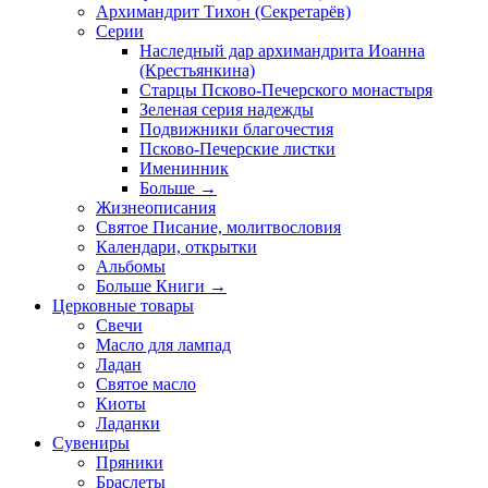
Архимандрит Тихон (Секретарёв)
Серии
Наследный дар архимандрита Иоанна
(Крестьянкина)
Старцы Псково-Печерского монастыря
Зеленая серия надежды
Подвижники благочестия
Псково-Печерские листки
Именинник
Больше
→
Жизнеописания
Святое Писание, молитвословия
Календари, открытки
Альбомы
Больше Книги
→
Церковные товары
Свечи
Масло для лампад
Ладан
Святое масло
Киоты
Ладанки
Сувениры
Пряники
Браслеты