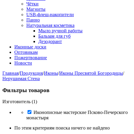
Чётки
Магниты
USB-флеш-накопители
Панно
Натуральная косметика
Мыло ручной работы
Бальзам для губ
Дезодорант
Иконные доски
Оптовикам
Пожертвование
Новости
Главная
/
Продукция
/
Иконы
/
Иконы Пресвятой Богородицы
/
Нерушимая Стена
Фильтры товаров
Изготовитель (1)
Иконописные мастерские Псково-Печерского
монастыря
По этим критериям поиска ничего не найдено