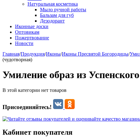
Натуральная косметика
Мыло ручной работы
Бальзам для губ
Дезодорант
Иконные доски
Оптовикам
Пожертвование
Новости
Главная
/
Продукция
/
Иконы
/
Иконы Пресвятой Богородицы
/
Умил
(чудотворная)
Умиление образ из Успенского
В этой категории нет товаров
Присоединяйтесь!
Кабинет покупателя