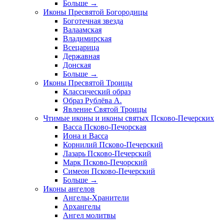
Больше
→
Иконы Пресвятой Богородицы
Боготечная звезда
Валаамская
Владимирская
Всецарица
Державная
Донская
Больше
→
Иконы Пресвятой Троицы
Классический образ
Образ Рублёва А.
Явление Святой Троицы
Чтимые иконы и иконы святых Псково-Печерских
Васса Псково-Печорская
Иона и Васса
Корнилий Псково-Печерский
Лазарь Псково-Печерский
Марк Псково-Печорский
Симеон Псково-Печерский
Больше
→
Иконы ангелов
Ангелы-Хранители
Архангелы
Ангел молитвы