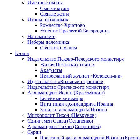
Именные иконы
Святые мужи
Святые жены
Иконы праздников
Рождество Христово
Успение Пресвятой Богородицы
На планшете
Наборы паломника
Святыня с малом
Книги
Издательство Псково-Печерского монастыря
Жития Псковских святых
Акафисты
Православный журнал «Колокольчик»
Издательство «Вольный странник»
Издательство Сретенского монастыря
Архимандрит Иоанн (Крестьянкин)
Келейные книжицы
Цитатники архимандрита Иоанна
Записки архимандрита Иоанна
Митрополит Тихон (Шевкунов)
Схиигумен Савва (Остапенко)
Архимандрит Тихон (Секретарёв)
Серии
Наследный дар архимандрита Иоанна (Кресть