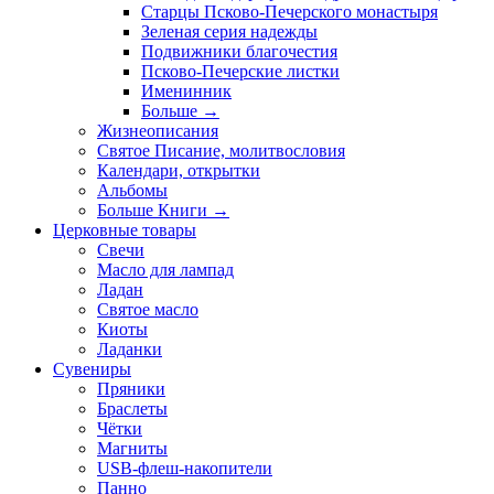
Старцы Псково-Печерского монастыря
Зеленая серия надежды
Подвижники благочестия
Псково-Печерские листки
Именинник
Больше
→
Жизнеописания
Святое Писание, молитвословия
Календари, открытки
Альбомы
Больше Книги
→
Церковные товары
Свечи
Масло для лампад
Ладан
Святое масло
Киоты
Ладанки
Сувениры
Пряники
Браслеты
Чётки
Магниты
USB-флеш-накопители
Панно