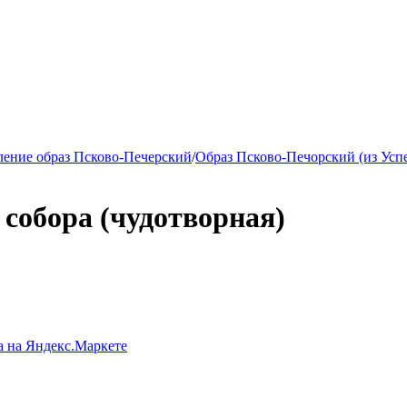
ение образ Псково-Печерский
/
Образ Псково-Печорский (из Успе
 собора (чудотворная)