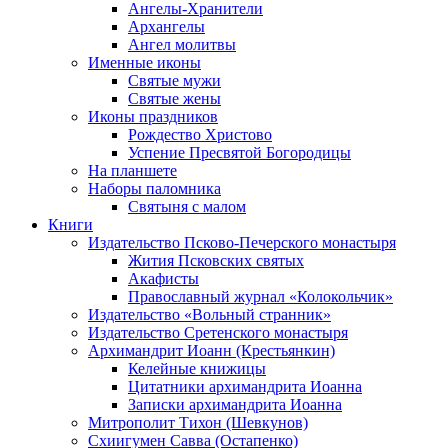
Ангелы-Хранители
Архангелы
Ангел молитвы
Именные иконы
Святые мужи
Святые жены
Иконы праздников
Рождество Христово
Успение Пресвятой Богородицы
На планшете
Наборы паломника
Святыня с малом
Книги
Издательство Псково-Печерского монастыря
Жития Псковских святых
Акафисты
Православный журнал «Колокольчик»
Издательство «Вольный странник»
Издательство Сретенского монастыря
Архимандрит Иоанн (Крестьянкин)
Келейные книжицы
Цитатники архимандрита Иоанна
Записки архимандрита Иоанна
Митрополит Тихон (Шевкунов)
Схиигумен Савва (Остапенко)