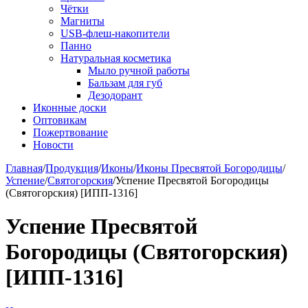
Чётки
Магниты
USB-флеш-накопители
Панно
Натуральная косметика
Мыло ручной работы
Бальзам для губ
Дезодорант
Иконные доски
Оптовикам
Пожертвование
Новости
Главная
/
Продукция
/
Иконы
/
Иконы Пресвятой Богородицы
/
Успение
/
Святогорския
/
Успение Пресвятой Богородицы
(Святогорския) [ИПП-1316]
Успение Пресвятой
Богородицы (Святогорския)
[ИПП-1316]