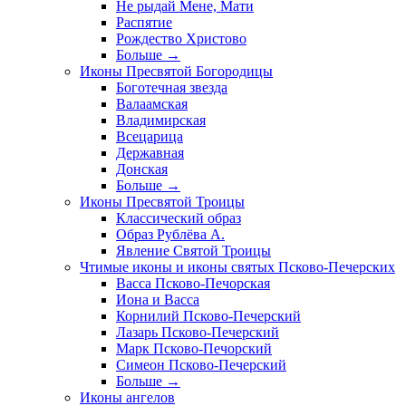
Не рыдай Мене, Мати
Распятие
Рождество Христово
Больше
→
Иконы Пресвятой Богородицы
Боготечная звезда
Валаамская
Владимирская
Всецарица
Державная
Донская
Больше
→
Иконы Пресвятой Троицы
Классический образ
Образ Рублёва А.
Явление Святой Троицы
Чтимые иконы и иконы святых Псково-Печерских
Васса Псково-Печорская
Иона и Васса
Корнилий Псково-Печерский
Лазарь Псково-Печерский
Марк Псково-Печорский
Симеон Псково-Печерский
Больше
→
Иконы ангелов