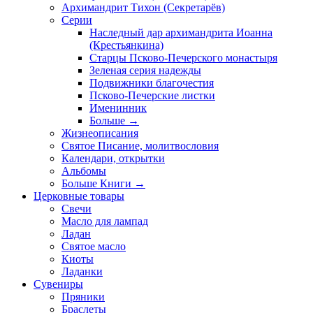
Архимандрит Тихон (Секретарёв)
Серии
Наследный дар архимандрита Иоанна
(Крестьянкина)
Старцы Псково-Печерского монастыря
Зеленая серия надежды
Подвижники благочестия
Псково-Печерские листки
Именинник
Больше
→
Жизнеописания
Святое Писание, молитвословия
Календари, открытки
Альбомы
Больше Книги
→
Церковные товары
Свечи
Масло для лампад
Ладан
Святое масло
Киоты
Ладанки
Сувениры
Пряники
Браслеты