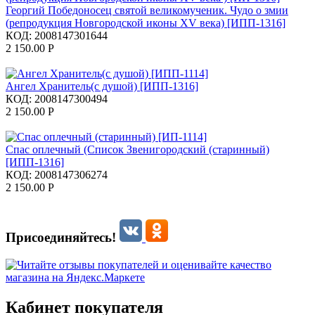
Георгий Победоносец святой великомученик. Чудо о змии
(репродукция Новгородской иконы XV века) [ИПП-1316]
КОД:
2008147301644
2 150.00
Р
Ангел Хранитель(с душой) [ИПП-1316]
КОД:
2008147300494
2 150.00
Р
Спас оплечный (Список Звенигородский (старинный)
[ИПП-1316]
КОД:
2008147306274
2 150.00
Р
Присоединяйтесь!
Кабинет покупателя