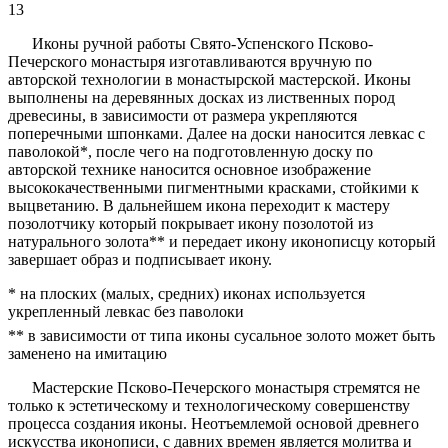
13
Иконы ручной работы Свято-Успенского Псково-
Печерского монастыря изготавливаются вручную по
авторской технологии в монастырской мастерской. Иконы
выполнены на деревянных досках из лиственных пород
древесины, в зависимости от размера укрепляются
поперечными шпонками. Далее на доски наносится левкас с
паволокой*, после чего на подготовленную доску по
авторской технике наносится основное изображение
высококачественными пигментными красками, стойкими к
выцветанию. В дальнейшем икона переходит к мастеру
позолотчику который покрывает икону позолотой из
натурального золота** и передает икону иконописцу который
завершает образ и подписывает икону.
* на плоских (малых, средних) иконах используется
укрепленный левкас без паволоки
** в зависимости от типа иконы сусальное золото может быть
заменено на имитацию
Мастерские Псково-Печерского монастыря стремятся не
только к эстетическому и технологическому совершенству
процесса создания иконы. Неотъемлемой основой древнего
искусства иконописи, с давних времен является молитва и