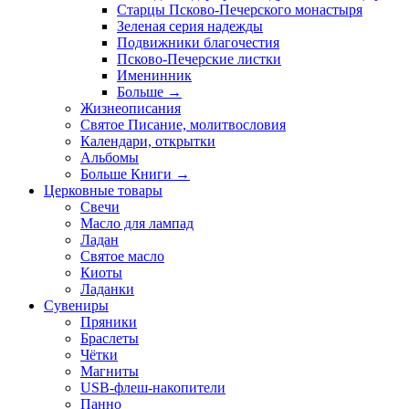
Старцы Псково-Печерского монастыря
Зеленая серия надежды
Подвижники благочестия
Псково-Печерские листки
Именинник
Больше
→
Жизнеописания
Святое Писание, молитвословия
Календари, открытки
Альбомы
Больше Книги
→
Церковные товары
Свечи
Масло для лампад
Ладан
Святое масло
Киоты
Ладанки
Сувениры
Пряники
Браслеты
Чётки
Магниты
USB-флеш-накопители
Панно