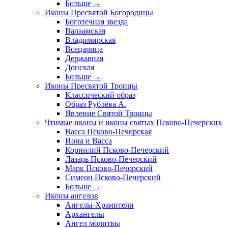
Больше
→
Иконы Пресвятой Богородицы
Боготечная звезда
Валаамская
Владимирская
Всецарица
Державная
Донская
Больше
→
Иконы Пресвятой Троицы
Классический образ
Образ Рублёва А.
Явление Святой Троицы
Чтимые иконы и иконы святых Псково-Печерских
Васса Псково-Печорская
Иона и Васса
Корнилий Псково-Печерский
Лазарь Псково-Печерский
Марк Псково-Печорский
Симеон Псково-Печерский
Больше
→
Иконы ангелов
Ангелы-Хранители
Архангелы
Ангел молитвы