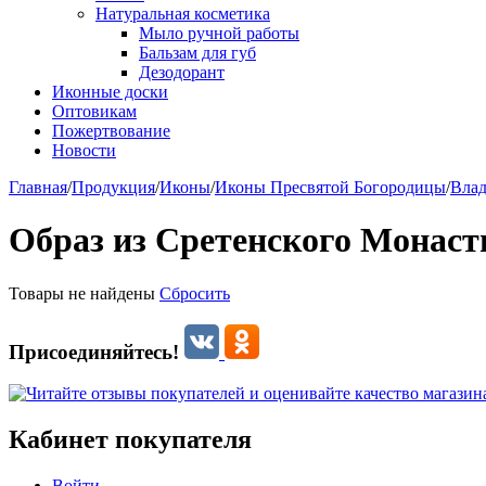
Натуральная косметика
Мыло ручной работы
Бальзам для губ
Дезодорант
Иконные доски
Оптовикам
Пожертвование
Новости
Главная
/
Продукция
/
Иконы
/
Иконы Пресвятой Богородицы
/
Влад
Образ из Сретенского Монас
Товары не найдены
Сбросить
Присоединяйтесь!
Кабинет покупателя
Войти