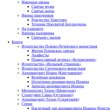
Именные иконы
Святые мужи
Святые жены
Иконы праздников
Рождество Христово
Успение Пресвятой Богородицы
На планшете
Наборы паломника
Святыня с малом
Книги
Издательство Псково-Печерского монастыря
Жития Псковских святых
Акафисты
Православный журнал «Колокольчик»
Издательство «Вольный странник»
Издательство Сретенского монастыря
Архимандрит Иоанн (Крестьянкин)
Келейные книжицы
Цитатники архимандрита Иоанна
Записки архимандрита Иоанна
Митрополит Тихон (Шевкунов)
Схиигумен Савва (Остапенко)
Архимандрит Тихон (Секретарёв)
Серии
Наследный дар архимандрита Иоанна (Кресть