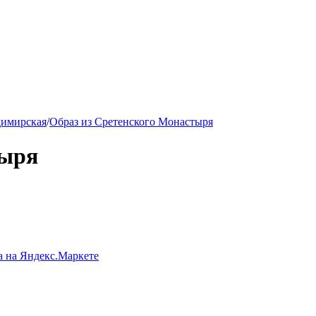
имирская
/
Образ из Сретенского Монастыря
тыря