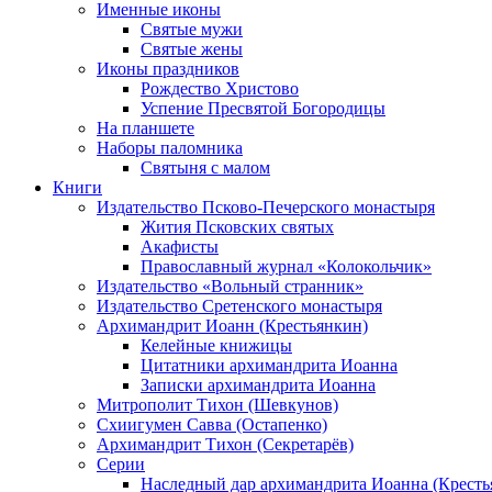
Именные иконы
Святые мужи
Святые жены
Иконы праздников
Рождество Христово
Успение Пресвятой Богородицы
На планшете
Наборы паломника
Святыня с малом
Книги
Издательство Псково-Печерского монастыря
Жития Псковских святых
Акафисты
Православный журнал «Колокольчик»
Издательство «Вольный странник»
Издательство Сретенского монастыря
Архимандрит Иоанн (Крестьянкин)
Келейные книжицы
Цитатники архимандрита Иоанна
Записки архимандрита Иоанна
Митрополит Тихон (Шевкунов)
Схиигумен Савва (Остапенко)
Архимандрит Тихон (Секретарёв)
Серии
Наследный дар архимандрита Иоанна (Кресть