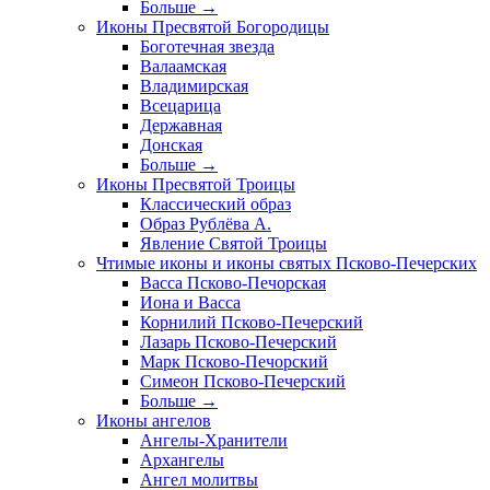
Больше
→
Иконы Пресвятой Богородицы
Боготечная звезда
Валаамская
Владимирская
Всецарица
Державная
Донская
Больше
→
Иконы Пресвятой Троицы
Классический образ
Образ Рублёва А.
Явление Святой Троицы
Чтимые иконы и иконы святых Псково-Печерских
Васса Псково-Печорская
Иона и Васса
Корнилий Псково-Печерский
Лазарь Псково-Печерский
Марк Псково-Печорский
Симеон Псково-Печерский
Больше
→
Иконы ангелов
Ангелы-Хранители
Архангелы
Ангел молитвы