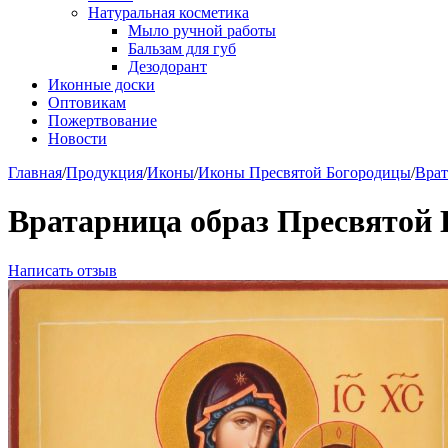
Натуральная косметика
Мыло ручной работы
Бальзам для губ
Дезодорант
Иконные доски
Оптовикам
Пожертвование
Новости
Главная
/
Продукция
/
Иконы
/
Иконы Пресвятой Богородицы
/
Врат
Вратарница образ Пресвятой 
Написать отзыв