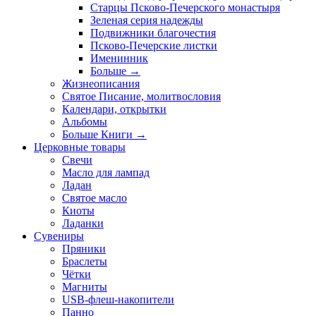
Старцы Псково-Печерского монастыря
Зеленая серия надежды
Подвижники благочестия
Псково-Печерские листки
Именинник
Больше
→
Жизнеописания
Святое Писание, молитвословия
Календари, открытки
Альбомы
Больше Книги
→
Церковные товары
Свечи
Масло для лампад
Ладан
Святое масло
Киоты
Ладанки
Сувениры
Пряники
Браслеты
Чётки
Магниты
USB-флеш-накопители
Панно