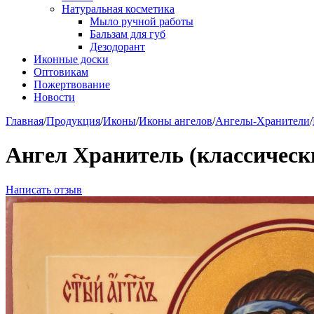
Натуральная косметика
Мыло ручной работы
Бальзам для губ
Дезодорант
Иконные доски
Оптовикам
Пожертвование
Новости
Главная
/
Продукция
/
Иконы
/
Иконы ангелов
/
Ангелы-Хранители
/
Ангел Хранитель (классическ
Написать отзыв