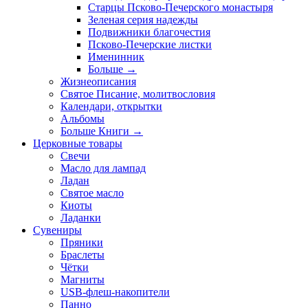
Старцы Псково-Печерского монастыря
Зеленая серия надежды
Подвижники благочестия
Псково-Печерские листки
Именинник
Больше
→
Жизнеописания
Святое Писание, молитвословия
Календари, открытки
Альбомы
Больше Книги
→
Церковные товары
Свечи
Масло для лампад
Ладан
Святое масло
Киоты
Ладанки
Сувениры
Пряники
Браслеты
Чётки
Магниты
USB-флеш-накопители
Панно