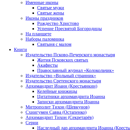
Именные иконы
Святые мужи
Святые жены
Иконы праздников
Рождество Христово
Успение Пресвятой Богородицы
На планшете
Наборы паломника
Святыня с малом
Книги
Издательство Псково-Печерского монастыря
Жития Псковских святых
Акафисты
Православный журнал «Колокольчик»
Издательство «Вольный странник»
Издательство Сретенского монастыря
Архимандрит Иоанн (Крестьянкин)
Келейные книжицы
Цитатники архимандрита Иоанна
Записки архимандрита Иоанна
Митрополит Тихон (Шевкунов)
Схиигумен Савва (Остапенко)
Архимандрит Тихон (Секретарёв)
Серии
Наследный дар архимандрита Иоанна (Кресть