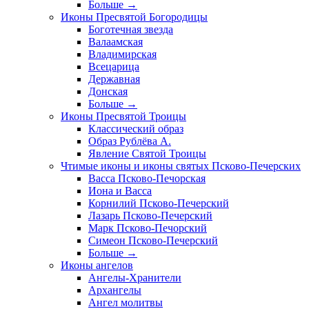
Больше
→
Иконы Пресвятой Богородицы
Боготечная звезда
Валаамская
Владимирская
Всецарица
Державная
Донская
Больше
→
Иконы Пресвятой Троицы
Классический образ
Образ Рублёва А.
Явление Святой Троицы
Чтимые иконы и иконы святых Псково-Печерских
Васса Псково-Печорская
Иона и Васса
Корнилий Псково-Печерский
Лазарь Псково-Печерский
Марк Псково-Печорский
Симеон Псково-Печерский
Больше
→
Иконы ангелов
Ангелы-Хранители
Архангелы
Ангел молитвы