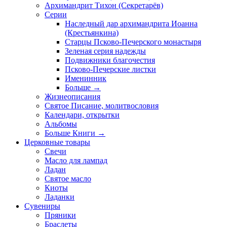
Архимандрит Тихон (Секретарёв)
Серии
Наследный дар архимандрита Иоанна
(Крестьянкина)
Старцы Псково-Печерского монастыря
Зеленая серия надежды
Подвижники благочестия
Псково-Печерские листки
Именинник
Больше
→
Жизнеописания
Святое Писание, молитвословия
Календари, открытки
Альбомы
Больше Книги
→
Церковные товары
Свечи
Масло для лампад
Ладан
Святое масло
Киоты
Ладанки
Сувениры
Пряники
Браслеты