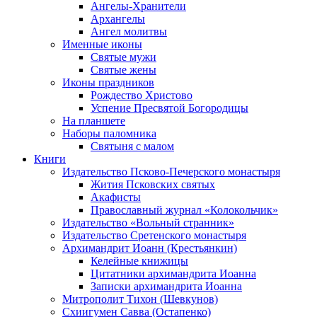
Ангелы-Хранители
Архангелы
Ангел молитвы
Именные иконы
Святые мужи
Святые жены
Иконы праздников
Рождество Христово
Успение Пресвятой Богородицы
На планшете
Наборы паломника
Святыня с малом
Книги
Издательство Псково-Печерского монастыря
Жития Псковских святых
Акафисты
Православный журнал «Колокольчик»
Издательство «Вольный странник»
Издательство Сретенского монастыря
Архимандрит Иоанн (Крестьянкин)
Келейные книжицы
Цитатники архимандрита Иоанна
Записки архимандрита Иоанна
Митрополит Тихон (Шевкунов)
Схиигумен Савва (Остапенко)