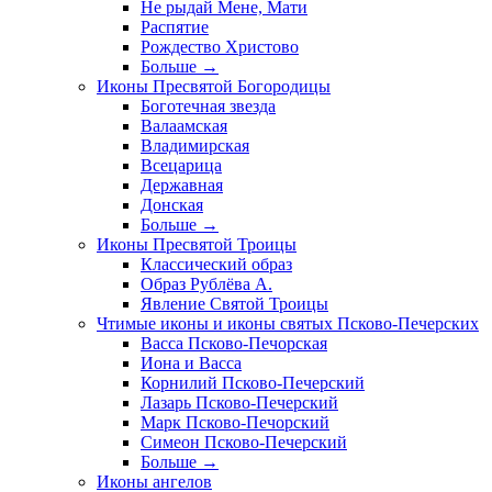
Не рыдай Мене, Мати
Распятие
Рождество Христово
Больше
→
Иконы Пресвятой Богородицы
Боготечная звезда
Валаамская
Владимирская
Всецарица
Державная
Донская
Больше
→
Иконы Пресвятой Троицы
Классический образ
Образ Рублёва А.
Явление Святой Троицы
Чтимые иконы и иконы святых Псково-Печерских
Васса Псково-Печорская
Иона и Васса
Корнилий Псково-Печерский
Лазарь Псково-Печерский
Марк Псково-Печорский
Симеон Псково-Печерский
Больше
→
Иконы ангелов