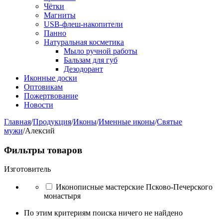
Чётки
Магниты
USB-флеш-накопители
Панно
Натуральная косметика
Мыло ручной работы
Бальзам для губ
Дезодорант
Иконные доски
Оптовикам
Пожертвование
Новости
Главная
/
Продукция
/
Иконы
/
Именные иконы
/
Святые
мужи
/
Алексий
Фильтры товаров
Изготовитель
Иконописные мастерские Псково-Печерского
монастыря
По этим критериям поиска ничего не найдено