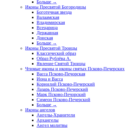
Больше
→
Иконы Пресвятой Богородицы
Боготечная звезда
Валаамская
Владимирская
Всецарица
Державная
Донская
Больше
→
Иконы Пресвятой Троицы
Классический образ
Образ Рублёва А.
Явление Святой Троицы
Чтимые иконы и иконы святых Псково-Печерских
Васса Псково-Печорская
Иона и Васса
Корнилий Псково-Печерский
Лазарь Псково-Печерский
Марк Псково-Печорский
Симеон Псково-Печерский
Больше
→
Иконы ангелов
Ангелы-Хранители
Архангелы
Ангел молитвы