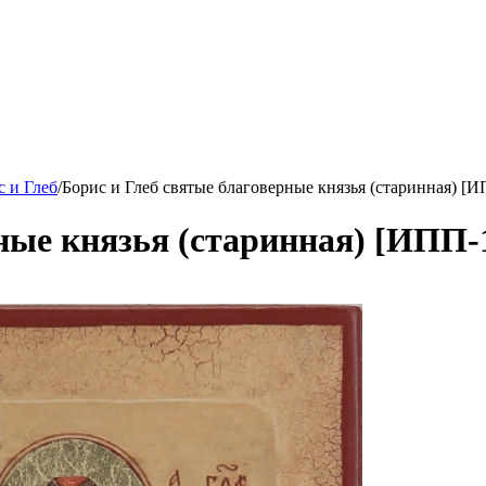
с и Глеб
/
Борис и Глеб святые благоверные князья (старинная) [И
ные князья (старинная) [ИПП-