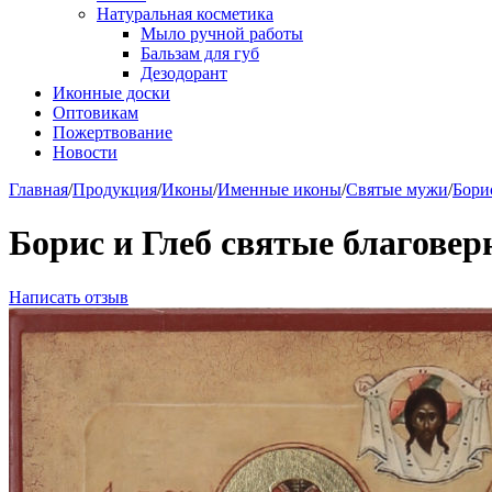
Натуральная косметика
Мыло ручной работы
Бальзам для губ
Дезодорант
Иконные доски
Оптовикам
Пожертвование
Новости
Главная
/
Продукция
/
Иконы
/
Именные иконы
/
Святые мужи
/
Бори
Борис и Глеб святые благовер
Написать отзыв