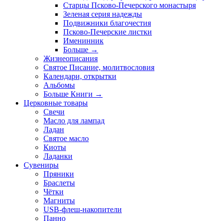
Старцы Псково-Печерского монастыря
Зеленая серия надежды
Подвижники благочестия
Псково-Печерские листки
Именинник
Больше
→
Жизнеописания
Святое Писание, молитвословия
Календари, открытки
Альбомы
Больше Книги
→
Церковные товары
Свечи
Масло для лампад
Ладан
Святое масло
Киоты
Ладанки
Сувениры
Пряники
Браслеты
Чётки
Магниты
USB-флеш-накопители
Панно