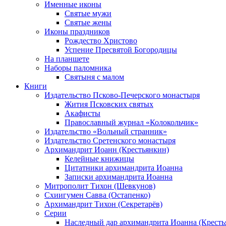
Именные иконы
Святые мужи
Святые жены
Иконы праздников
Рождество Христово
Успение Пресвятой Богородицы
На планшете
Наборы паломника
Святыня с малом
Книги
Издательство Псково-Печерского монастыря
Жития Псковских святых
Акафисты
Православный журнал «Колокольчик»
Издательство «Вольный странник»
Издательство Сретенского монастыря
Архимандрит Иоанн (Крестьянкин)
Келейные книжицы
Цитатники архимандрита Иоанна
Записки архимандрита Иоанна
Митрополит Тихон (Шевкунов)
Схиигумен Савва (Остапенко)
Архимандрит Тихон (Секретарёв)
Серии
Наследный дар архимандрита Иоанна (Кресть