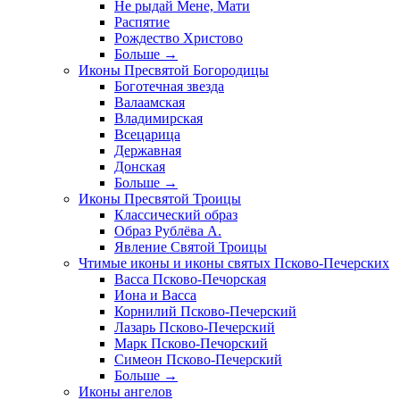
Не рыдай Мене, Мати
Распятие
Рождество Христово
Больше
→
Иконы Пресвятой Богородицы
Боготечная звезда
Валаамская
Владимирская
Всецарица
Державная
Донская
Больше
→
Иконы Пресвятой Троицы
Классический образ
Образ Рублёва А.
Явление Святой Троицы
Чтимые иконы и иконы святых Псково-Печерских
Васса Псково-Печорская
Иона и Васса
Корнилий Псково-Печерский
Лазарь Псково-Печерский
Марк Псково-Печорский
Симеон Псково-Печерский
Больше
→
Иконы ангелов