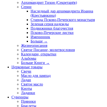
Архимандрит Тихон (Секретарёв)
Серии
Наследный дар архимандрита Иоанна
(Крестьянкина)
Старцы Псково-Печерского монастыря
Зеленая серия надежды
Подвижники благочестия
Псково-Печерские листки
Именинник
Больше
→
Жизнеописания
Святое Писание, молитвословия
Календари, открытки
Альбомы
Больше Книги
→
Церковные товары
Свечи
Масло для лампад
Ладан
Святое масло
Киоты
Ладанки
Сувениры
Пряники
Браслеты