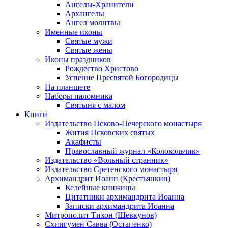
Ангелы-Хранители
Архангелы
Ангел молитвы
Именные иконы
Святые мужи
Святые жены
Иконы праздников
Рождество Христово
Успение Пресвятой Богородицы
На планшете
Наборы паломника
Святыня с малом
Книги
Издательство Псково-Печерского монастыря
Жития Псковских святых
Акафисты
Православный журнал «Колокольчик»
Издательство «Вольный странник»
Издательство Сретенского монастыря
Архимандрит Иоанн (Крестьянкин)
Келейные книжицы
Цитатники архимандрита Иоанна
Записки архимандрита Иоанна
Митрополит Тихон (Шевкунов)
Схиигумен Савва (Остапенко)