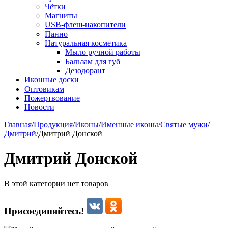
Чётки
Магниты
USB-флеш-накопители
Панно
Натуральная косметика
Мыло ручной работы
Бальзам для губ
Дезодорант
Иконные доски
Оптовикам
Пожертвование
Новости
Главная
/
Продукция
/
Иконы
/
Именные иконы
/
Святые мужи
/
Дмитрий
/
Дмитрий Донской
Дмитрий Донской
В этой категории нет товаров
Присоединяйтесь!