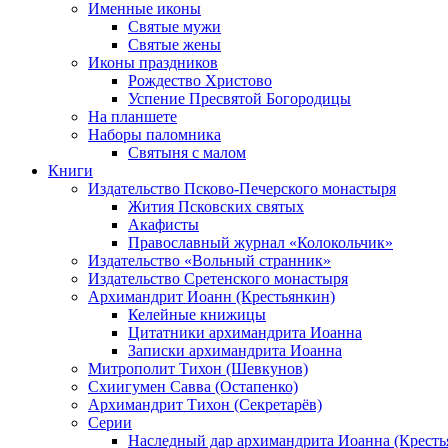
Именные иконы
Святые мужи
Святые жены
Иконы праздников
Рождество Христово
Успение Пресвятой Богородицы
На планшете
Наборы паломника
Святыня с малом
Книги
Издательство Псково-Печерского монастыря
Жития Псковских святых
Акафисты
Православный журнал «Колокольчик»
Издательство «Вольный странник»
Издательство Сретенского монастыря
Архимандрит Иоанн (Крестьянкин)
Келейные книжицы
Цитатники архимандрита Иоанна
Записки архимандрита Иоанна
Митрополит Тихон (Шевкунов)
Схиигумен Савва (Остапенко)
Архимандрит Тихон (Секретарёв)
Серии
Наследный дар архимандрита Иоанна (Кресть