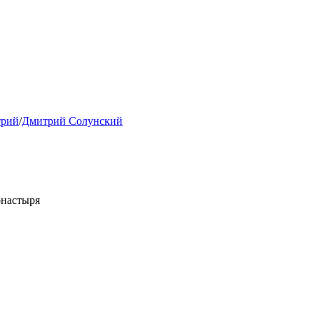
рий
/
Дмитрий Солунский
онастыря