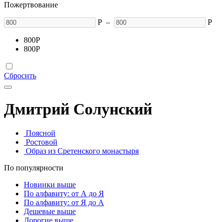
Пожертвование
Р
–
Р
800
Р
800
Р
Сбросить
Дмитрий Солунский
Поясной
Ростовой
Образ из Сретенского монастыря
По популярности
Новинки выше
По алфавиту: от А до Я
По алфавиту: от Я до А
Дешевые выше
Дорогие выше