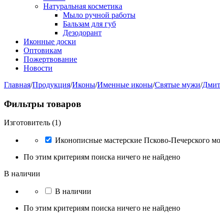
Натуральная косметика
Мыло ручной работы
Бальзам для губ
Дезодорант
Иконные доски
Оптовикам
Пожертвование
Новости
Главная
/
Продукция
/
Иконы
/
Именные иконы
/
Святые мужи
/
Дмит
Фильтры товаров
Изготовитель (1)
Иконописные мастерские Псково-Печерского м
По этим критериям поиска ничего не найдено
В наличии
В наличии
По этим критериям поиска ничего не найдено