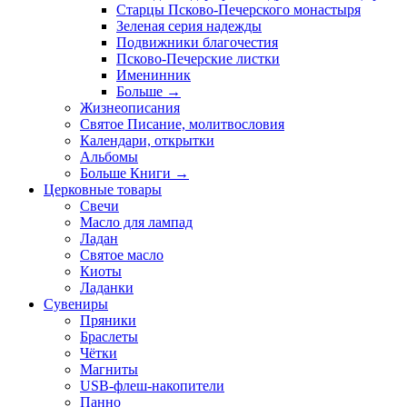
Старцы Псково-Печерского монастыря
Зеленая серия надежды
Подвижники благочестия
Псково-Печерские листки
Именинник
Больше
→
Жизнеописания
Святое Писание, молитвословия
Календари, открытки
Альбомы
Больше Книги
→
Церковные товары
Свечи
Масло для лампад
Ладан
Святое масло
Киоты
Ладанки
Сувениры
Пряники
Браслеты
Чётки
Магниты
USB-флеш-накопители
Панно