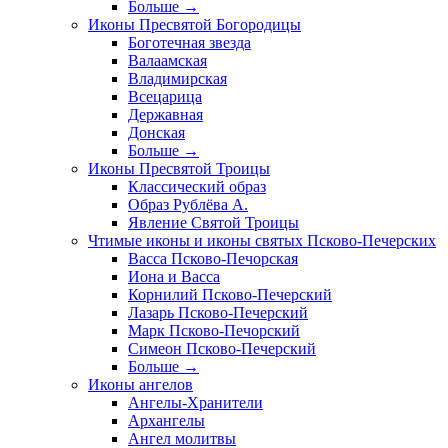
Больше
→
Иконы Пресвятой Богородицы
Боготечная звезда
Валаамская
Владимирская
Всецарица
Державная
Донская
Больше
→
Иконы Пресвятой Троицы
Классический образ
Образ Рублёва А.
Явление Святой Троицы
Чтимые иконы и иконы святых Псково-Печерских
Васса Псково-Печорская
Иона и Васса
Корнилий Псково-Печерский
Лазарь Псково-Печерский
Марк Псково-Печорский
Симеон Псково-Печерский
Больше
→
Иконы ангелов
Ангелы-Хранители
Архангелы
Ангел молитвы